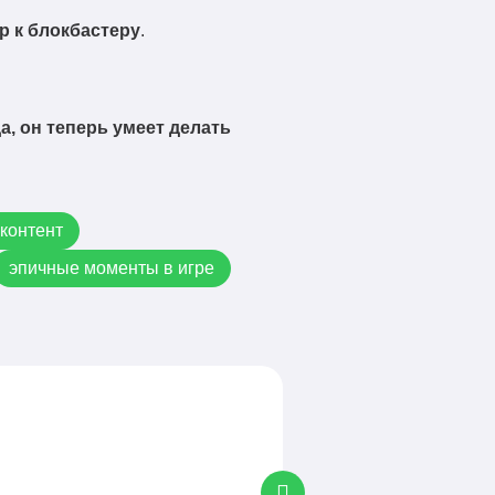
р к блокбастеру
.
 да, он теперь умеет делать
 контент
эпичные моменты в игре
Полезные статьи