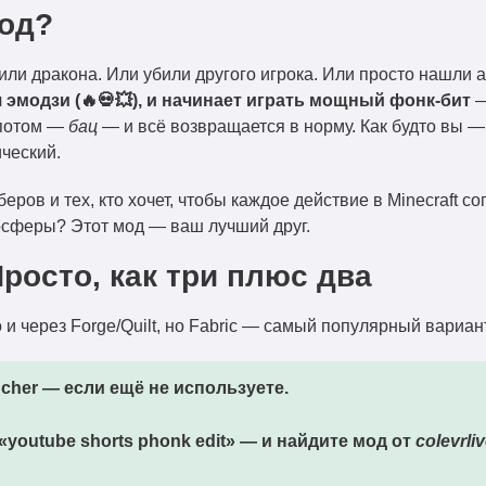
мод?
дили дракона. Или убили другого игрока. Или просто нашли
 эмодзи (🔥💀💥), и начинает играть мощный фонк-бит
—
 потом —
бац
— и всё возвращается в норму. Как будто вы —
ческий.
еров и тех, кто хочет, чтобы каждое действие в Minecraft 
осферы? Этот мод — ваш лучший друг.
росто, как три плюс два
и через Forge/Quilt, но Fabric — самый популярный вариант)
cher
— если ещё не используете.
«youtube shorts phonk edit»
— и найдите мод от
colevrli