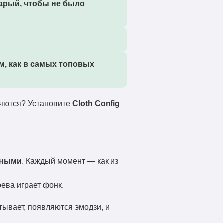
тарый, чтобы не было
м, как в самых топовых
вляются? Установите
Cloth Config
сными
. Каждый момент — как из
ева играет фонк.
тывает, появляются эмодзи, и