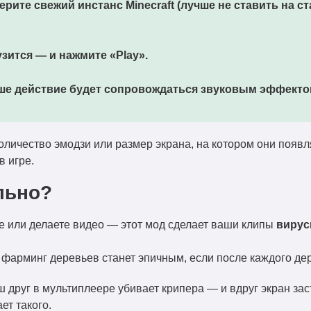
рите свежий инстанс Minecraft (лучше не ставить на с
узится — и нажмите
«Play»
.
аше действие будет сопровождаться звуковым эффекто
 количество эмодзи или размер экрана, на котором они поя
 игре.
льно?
 или делаете видео — этот мод сделает ваши клипы
виру
фарминг деревьев станет эпичным, если после каждого дер
ш друг в мультиплеере убивает крипера — и вдруг экран зас
ет такого.