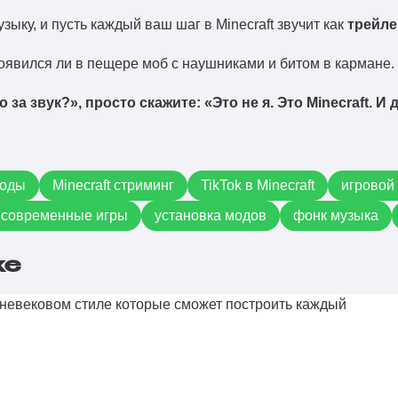
узыку, и пусть каждый ваш шаг в Minecraft звучит как
трейле
оявился ли в пещере моб с наушниками и битом в кармане.
о за звук?», просто скажите: «Это не я. Это Minecraft. И
моды
Minecraft стриминг
TikTok в Minecraft
игровой
современные игры
установка модов
фонк музыка
же