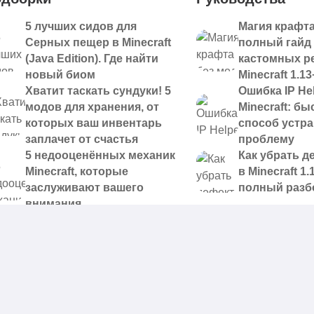
5 лучших сидов для
Магия крафта
Серных пещер в Minecraft
полный гайд
(Java Edition). Где найти
кастомных р
новый биом
Minecraft 1.13
Хватит таскать сундуки! 5
Ошибка IP Hel
модов для хранения, от
Minecraft: б
которых ваш инвентарь
способ устр
заплачет от счастья
проблему
5 недооценённых механик
Как убрать д
Minecraft, которые
в Minecraft 1.
заслуживают вашего
полный разб
внимания
 доступные для скачивания,
|
Правообладателям
|
Контакты