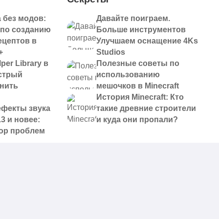
 без модов:
Давайте поиграем.
 по созданию
Больше инструментов
ецептов в
Улучшаем оснащение 4Ks
+
Studios
per Library в
Полезные советы по
ыстрый
использованию
анить
мешочков в Minecraft
История Minecraft: Кто
ефекты звука
такие древние строители
13 и новее:
и куда они пропали?
ор проблем