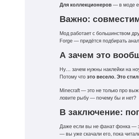
Для коллекционеров
— в моде е
Важно: совмести
Мод работает с большинством др
Forge — придётся подбирать ана
А зачем это вооб
Ну… зачем нужны наклейки на ноу
Потому что
это весело. Это сти
Minecraft — это не только про вы
ловите рыбу — почему бы и нет?
В заключение: по
Даже если вы не фанат фонка — 
— вы уже скачали его, пока читали