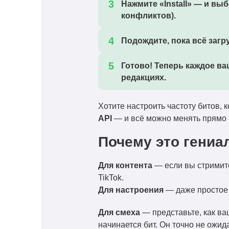
Нажмите
«Install»
— и выбе
конфликтов).
Подождите, пока всё загр
Готово! Теперь каждое в
редакциях.
Хотите настроить частоту битов,
API
— и всё можно менять прямо в
Почему это гениа
Для контента
— если вы стримите
TikTok.
Для настроения
— даже простое 
Для смеха
— представьте, как ва
начинается бит. Он точно не ожида