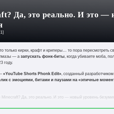
ft? Да, это реально. И это —
я
:
1
]
это только кирки, крафт и криперы… то пора пересмотреть с
алмазы — а
запускать фонк-биты
, когда убиваете моба, п
3 году.
 —
«YouTube Shorts Phonk Edit»
, созданный разработчико
олик с эмоциями, битами и паузами на «эпичные моме