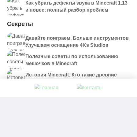
Как убрать дефекты звука в Minecraft 1.13
и новее: полный разбор проблем
Секреты
Давайте поиграем. Больше инструментов
Улучшаем оснащение 4Ks Studios
Полезные советы по использованию
мешочков в Minecraft
История Minecraft: Кто такие древние
строители и куда они пропали?
© 2021 - 2026. Все материалы, размещенные на
сайте и доступные для скачивания, предоставляются
в ознакомительных целях.
Политика в отношении обработки персональных
данных
|
Правообладателям
|
Контакты