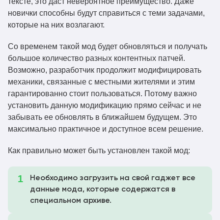
тексте, это даст невероятное преимущество. Даже
fabric-mc1.19.4-1.0.2.jar
новички способны будут справиться с теми задачами,
villagesandpillages-
которые на них возлагают.
1.19.3
Скачать
fabric-mc1.19.3-1.0.2.jar
Со временем такой мод будет обновляться и получать
villagesandpillages-
1.19.2
Скачать
большое количество разных контентных патчей.
forge-mc1.19.2-1.0.2.jar
Возможно, разработчик продолжит модифицировать
villagesandpillages-
механики, связанные с местными жителями и этим
1.19.2
Скачать
fabric-mc1.19.2-1.0.2.jar
гарантированно стоит пользоваться. Потому важно
установить данную модификацию прямо сейчас и не
villagesandpillages-
забывать ее обновлять в ближайшем будущем. Это
neoforge-mc1.21.1-
1.21.1
Скачать
максимально практичное и доступное всем решение.
1.0.1.jar
villagesandpillages-
Как правильно может быть установлен такой мод:
1.21.1
Скачать
fabric-mc1.21.1-1.0.1.jar
villagesandpillages-
Необходимо загрузить на свой гаджет все
1.20.4
Скачать
данные мода, которые содержатся в
fabric-mc1.20.4-1.0.1.jar
специальном архиве.
villagesandpillages-
neoforge-mc1.20.4-
1.20.4