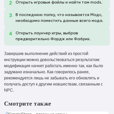
Скачать
Открыть игровые файлы и найти там mods.
1.0.1.jar
villagesandpillages-
В последнюю папку, что называется Модс,
1.20.1
Скачать
fabric-mc1.20.1-1.0.1.jar
необходимо поместить данные всего мода.
villagesandpillages-
1.20.1
Скачать
Открыть лаунчер игры, выбрав
forge-mc1.20.1-1.0.1.jar
предварительно Фордж или Фабрик.
villagesandpillages-
1.19.4
Скачать
forge-mc1.19.4-1.0.1.jar
Завершив выполнение действий из простой
инструкции можно довольствоваться результатом:
villagesandpillages-
1.19.4
Скачать
модификация начнет работать именно так, как было
fabric-mc1.19.4-1.0.1.jar
задумано изначально. Как говорилось ранее,
villagesandpillages-
1.19.3
рекомендуется лишь не забывать его обновлять и
Скачать
forge-mc1.19.3-1.0.1.jar
получать доступ к другим новшествам, связанным с
villagesandpillages-
NPC.
1.19.3
Скачать
fabric-mc1.19.3-1.0.1.jar
Смотрите также
villagesandpillages-
1.19.2
Скачать
forge-mc1.19.2-1.0.1.jar