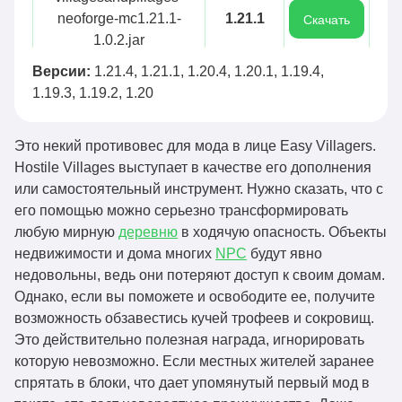
neoforge-mc1.21.1-
1.21.1
Скачать
1.0.2.jar
Версии:
villagesandpillages-
1.21.4, 1.21.1, 1.20.4, 1.20.1, 1.19.4,
1.21.1
Скачать
1.19.3, 1.19.2, 1.20
fabric-mc1.21.1-1.0.2.jar
villagesandpillages-
1.20.1
Скачать
Это некий противовес для мода в лице Easy Villagers.
fabric-mc1.20.1-1.0.2.jar
Hostile Villages выступает в качестве его дополнения
villagesandpillages-
1.20.4
или самостоятельный инструмент. Нужно сказать, что с
Скачать
fabric-mc1.20.4-1.0.2.jar
его помощью можно серьезно трансформировать
villagesandpillages-
любую мирную
деревню
в ходячую опасность. Объекты
1.20.1
Скачать
forge-mc1.20.1-1.0.2.jar
недвижимости и дома многих
NPC
будут явно
недовольны, ведь они потеряют доступ к своим домам.
villagesandpillages-
1.19.4
Скачать
Однако, если вы поможете и освободите ее, получите
forge-mc1.19.4-1.0.2.jar
возможность обзавестись кучей трофеев и сокровищ.
villagesandpillages-
Это действительно полезная награда, игнорировать
1.19.3
Скачать
forge-mc1.19.3-1.0.2.jar
которую невозможно. Если местных жителей заранее
спрятать в блоки, что дает упомянутый первый мод в
villagesandpillages-
1.19.4
Скачать