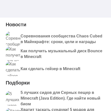
Скачать
fabric-mc1.19.3-1.0.0.jar
villagesandpillages-
1.19.3
Скачать
forge-mc1.19.3-1.0.0.jar
Новости
villagesandpillages-
1.19.2
Скачать
forge-mc1.19.2-1.0.0.jar
Соревнования сообщества Chaos Cubed
villagesandpillages-
в Майнкрафте: сроки, цели и награды
1.19.2
Скачать
fabric-mc1.19.2-1.0.0.jar
Как получить музыкальный диск Bounce
в Minecraft
Как сделать гейзер в Minecraft
Подборки
5 лучших сидов для Серных пещер в
Minecraft (Java Edition). Где найти новый
биом
Хватит таскать сундуки! 5 модов для