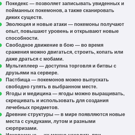
1.20.1
Скачать
Покедекс
— позволяет записывать увиденных и
1.5.0+1.20.1.jar
пойманных покемонов, а также сканировать
Cobblemon-fabric-
диких существ.
1.20.1
Скачать
1.4.1+1.20.1.jar
Эволюция и новые атаки
— покемоны получают
опыт, повышают уровень и открывают новые
Cobblemon-forge-
1.20.1
способности.
Скачать
1.4.1+1.20.1.jar
Свободное движение в бою
— во время
Cobblemon-fabric-
сражения можно двигаться, строить, копать или
1.20.1
Скачать
даже драться с мобами.
1.4.0+1.20.1.jar
Мультиплеер
— доступна торговля и битвы с
Cobblemon-forge-
друзьями на сервере.
1.20.1
Скачать
1.4.0+1.20.1.jar
Пастбища
— покемонов можно выпускать
свободно гулять в выбранном месте.
Cobblemon-fabric-
1.19.2
Скачать
Ягоды и медицина
— ягоды можно выращивать,
1.3.2+1.19.2.jar
скрещивать и использовать для создания
Cobblemon-forge-
лечебных предметов.
1.19.2
Скачать
1.3.2+1.19.2.jar
Древние структуры
— в мире появляются новые
места с сундуками, лутом и разными
Cobblemon-fabric-
1.19.2
Скачать
сюрпризами.
1.3.1+1.19.2.jar