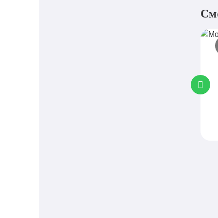
См
М
J