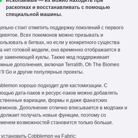
Ископаемые
— их можно находить при
Cobblemon-forge-
раскопках и восстанавливать с помощью
1.19.2
Скачать
1.3.1+1.19.2.jar
специальной машины.
Cobblemon-fabric-
ельно стоит отметить поддержку поколений с первого
1.19.2
Скачать
1.3.0+1.19.2.jar
девятое. Всех покемонов можно призывать и
Cobblemon-forge-
ользовать в битвах, но если у конкретного существа
1.19.2
Скачать
1.3.0+1.19.2.jar
а нет готовой модели, оно временно отображается в
е заменяющей куклы. Также мод поддерживает
Cobblemon-forge-
1.19.2
мные дополнения, включая Terralith, Oh The Biomes
Скачать
1.2.0+1.19.2.jar
’ll Go и другие популярные проекты.
Cobblemon-fabric-
1.19.2
Скачать
blemon хорошо подходит для кастомизации. С
1.2.0+1.19.2.jar
ощью дата-паков и ресурс-паков можно добавлять
Cobblemon-fabric-
ственные вариации, формы и даже фанатских
1.19.2
Скачать
1.1.1+1.19.2.jar
емонов. Дополнение отлично вписывается в модпаки и
Cobblemon-forge-
должает получать новые функции, поэтому со
1.19.2
Скачать
1.1.1+1.19.2.jar
менем возможностей становится только больше.
Cobblemon-forge-
 установить Cobblemon на Fabric:
1.19.2
Скачать