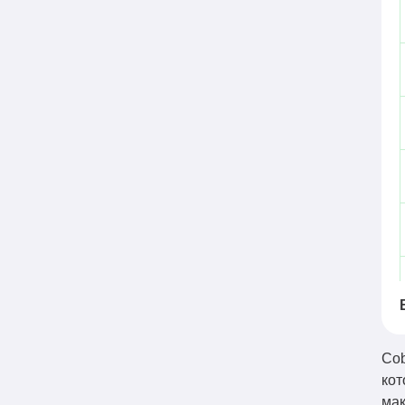
Cob
кот
мак