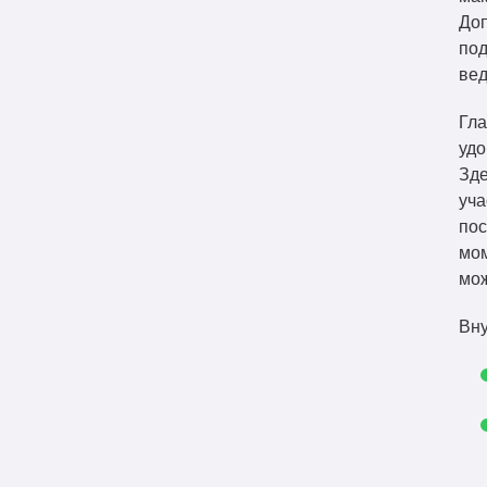
Доп
под
вед
Гла
удо
Зде
уча
пос
мом
мож
Вну