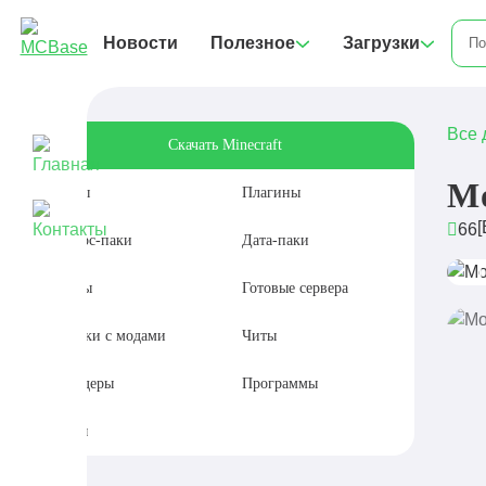
Новости
Полезное
Загрузки
Все 
Скачать Minecraft
Мо
Моды
Плагины
[
66
Ресурс-паки
Дата-паки
Карты
Готовые сервера
Сборки с модами
Читы
Шейдеры
Программы
Сиды