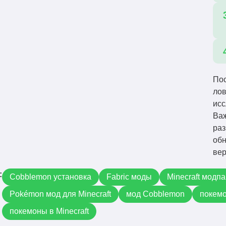
Пос
лов
исс
Важ
раз
обн
вер
:
Cobblemon установка
Fabric моды
Minecraft модпа
Pokémon мод для Minecraft
мод Cobblemon
покемо
покемоны в Minecraft