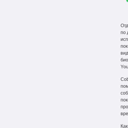
Отд
по 
исп
пок
вид
био
You
Cob
пом
соб
пок
про
вре
Как