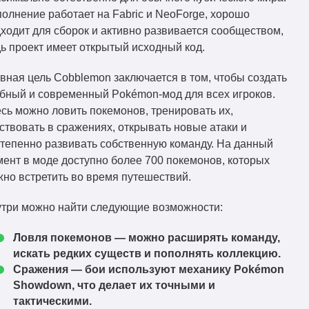
олнение работает на Fabric и NeoForge, хорошо
Cobblemon-fabric-
1.21.1
Скачать
ходит для сборок и активно развивается сообществом,
1.6.0+1.21.1.jar
ь проект имеет открытый исходный код.
Cobblemon-neoforge-
1.21.1
Скачать
вная цель Cobblemon заключается в том, чтобы создать
1.6.0+1.21.1.jar
бный и современный Pokémon-мод для всех игроков.
Cobblemon-fabric-
1.20.1
сь можно ловить покемонов, тренировать их,
Скачать
1.5.2+1.20.1.jar
ствовать в сражениях, открывать новые атаки и
Cobblemon-forge-
тепенно развивать собственную команду. На данный
1.20.1
Скачать
1.5.2+1.20.1.jar
ент в моде доступно более 700 покемонов, которых
но встретить во время путешествий.
Cobblemon-fabric-
1.20.1
Скачать
1.5.1+1.20.1.jar
три можно найти следующие возможности:
Cobblemon-forge-
1.20.1
Скачать
Ловля покемонов
— можно расширять команду,
1.5.1+1.20.1.jar
искать редких существ и пополнять коллекцию.
Cobblemon-fabric-
Сражения
— бои используют механику Pokémon
1.20.1
Скачать
1.5.0+1.20.1.jar
Showdown, что делает их точными и
тактическими.
Cobblemon-forge-