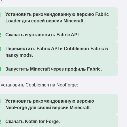
1.1.0+1.19.2.jar
Cobblemon-fabric-
Установить рекомендованную версию Fabric
1.19.2
Скачать
1.1.0+1.19.2.jar
Loader для своей версии Minecraft.
Cobblemon-forge-
1.19.2
Скачать
Скачать и установить Fabric API.
1.0.0+1.19.2.jar
Cobblemon-fabric-
Переместить Fabric API и Cobblemon-Fabric в
1.19.2
Скачать
1.0.0+1.19.2.jar
папку
mods
.
Cobblemon-fabric-
1.19.2
Скачать
0.9.9+1.19.2-remap.jar
Запустить Minecraft через профиль Fabric.
 установить Cobblemon на NeoForge:
Установить рекомендованную версию
NeoForge для своей версии Minecraft.
Скачать Kotlin for Forge.