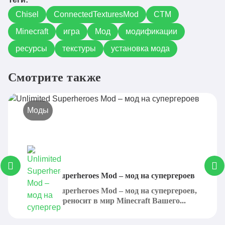
Chisel
ConnectedTexturesMod
CTM
Minecraft
игра
Мод
модификации
ресурсы
текстуры
установка мода
Смотрите также
Моды
Unlimited Superheroes Mod – мод на супергероев
Unlimited Superheroes Mod – мод на cупергероев,
который переносит в мир Minecraft Вашего...