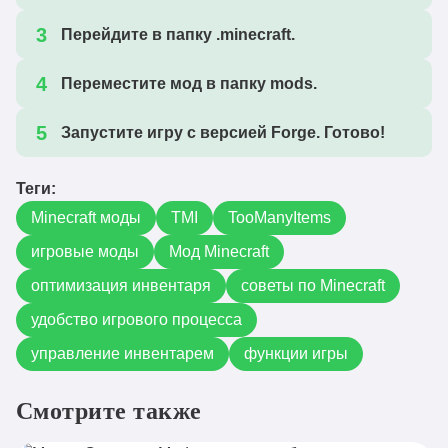
Перейдите в папку .minecraft.
Переместите мод в папку mods.
Запустите игру с версией Forge. Готово!
Теги:
Minecraft моды
TMI
TooManyItems
игровые моды
Мод Minecraft
оптимизация инвентаря
советы по Minecraft
удобство игрового процесса
управление инвентарем
функции игры
Смотрите также