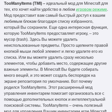
TooManyItems (TMI) –
идеальный мод для Minecraft для
тех, кто хочет найти удобство в любом
игровом режиме
.
Мод предоставит вам самый быстрый доступ к вашим
любимым блокам благодаря списку избранного,
который Вы сохранили. Еще одна интересная функция,
которую TooManyItems предоставляет игроку, – это
мусор (trash). Здесь Вы можете удалить
неиспользованные предметы. Просто щелкните правой
кнопкой мыши любой элемент и легко удалите его из
списка. Или вы можете удалить сразу несколько
элементов, чтобы добавить место, содержащее другие
важные элементы. В Minecraft Вы будете собирать
много вещей, и это может создать беспорядок на
экране репозитория по умолчанию. Вот почему
родился TooManyItems. Этот расширенный мод
управления инвентарем помогает организовать все с
помощью дополнительных кнопок и интеллектуальной
поисковой системы. TooManyItems – очень полезный
мод для управления Вашим инвентарем игре Minecraft