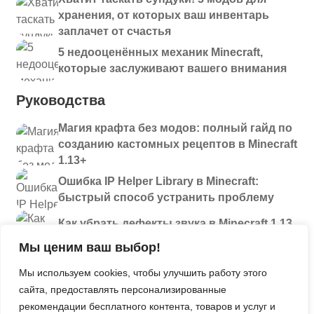
хранения, от которых ваш инвентарь
заплачет от счастья
5 недооценённых механик Minecraft,
которые заслуживают вашего внимания
Руководства
Магия крафта без модов: полный гайд по
созданию кастомных рецептов в Minecraft
1.13+
Ошибка IP Helper Library в Minecraft:
быстрый способ устранить проблему
Как убрать дефекты звука в Minecraft 1.13
и новее: полный разбор проблем
Мы ценим ваш выбор!
Секреты
Мы используем cookies, чтобы улучшить работу этого
сайта, предоставлять персонализированные
Давайте поиграем. Больше инструментов
рекомендации бесплатного контента, товаров и услуг и