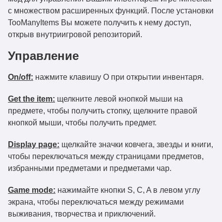
с множеством расширенных функций. После установки
TooManyItems Вы можете получить к нему доступ,
открыв внутриигровой репозиторий.
Управление
On
/
off
:
нажмите клавишу O при открытии инвентаря.
Get
the
item
:
щелкните левой кнопкой мыши на
предмете, чтобы получить стопку, щелкните правой
кнопкой мыши, чтобы получить предмет.
Display
page
:
щелкайте значки ковчега, звезды и книги,
чтобы переключаться между страницами предметов,
избранными предметами и предметами чар.
Game
mode
:
нажимайте кнопки S, C, A в левом углу
экрана, чтобы переключаться между режимами
выживания, творчества и приключений.