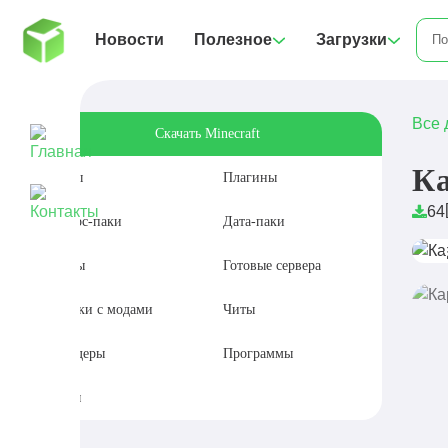
Новости
Полезное
Загрузки
Все 
Скачать Minecraft
Ка
Моды
Плагины
64
Ресурс-паки
Дата-паки
Карты
Готовые сервера
Сборки с модами
Читы
Шейдеры
Программы
Сиды