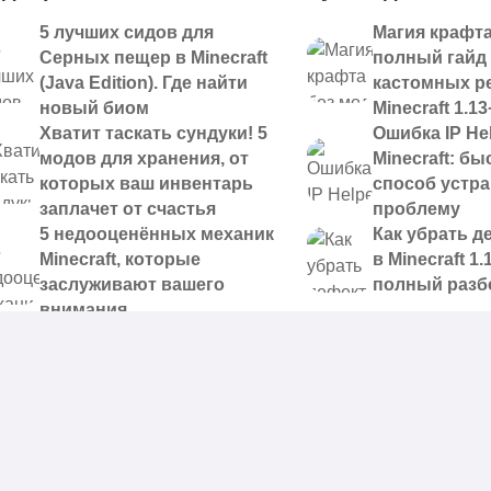
5 лучших сидов для
Магия крафта
Серных пещер в Minecraft
полный гайд
(Java Edition). Где найти
кастомных р
новый биом
Minecraft 1.13
Хватит таскать сундуки! 5
Ошибка IP Hel
модов для хранения, от
Minecraft: б
которых ваш инвентарь
способ устр
заплачет от счастья
проблему
5 недооценённых механик
Как убрать д
Minecraft, которые
в Minecraft 1.
заслуживают вашего
полный разб
внимания
 доступные для скачивания,
|
Правообладателям
|
Контакты