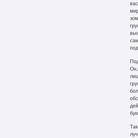
ва
мир
зом
гру
выж
сам
под
Под
Он,
лиц
гру
бол
обс
дей
бук
Так
луч