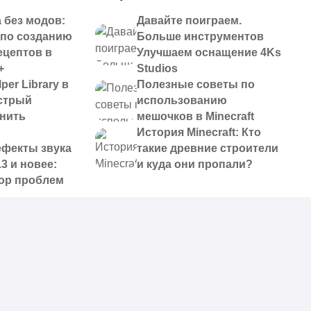
 без модов:
Давайте поиграем.
 по созданию
Больше инструментов
ецептов в
Улучшаем оснащение 4Ks
+
Studios
per Library в
Полезные советы по
ыстрый
использованию
анить
мешочков в Minecraft
История Minecraft: Кто
ефекты звука
такие древние строители
13 и новее:
и куда они пропали?
ор проблем