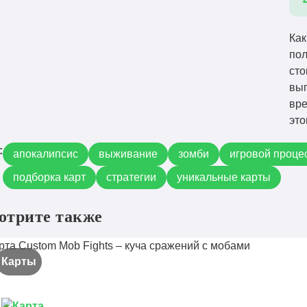
Как
пол
сто
вып
вре
это
:
апокалипсис
выживание
зомби
игровой проце
подборка карт
стратегии
уникальные карты
отрите также
Карты