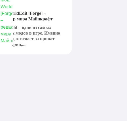
од WorldEdit [Forge] –
едактор мира Майнкрафт
orldEdit – один из самых
лавных модов в игре. Именно
тот мод отвечает за приват
ерриторий,...