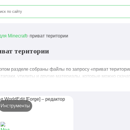
для Minecraft
приват територии
иват територии
этом разделе собраны файлы по запросу «приват територии»
тапаки, утилиты и другие материалы, которые можно скачат
Инструменты