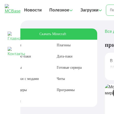
Новости
Полезное
Загрузки
Все 
Скачать Minecraft
пр
Моды
Плагины
Ресурс-паки
Дата-паки
В 
да
Карты
Готовые сервера
Сборки с модами
Читы
Шейдеры
Программы
Сиды