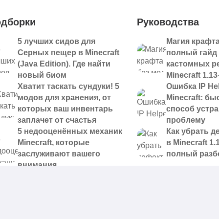
дборки
Руководства
5 лучших сидов для
Магия крафта
Серных пещер в Minecraft
полный гайд
(Java Edition). Где найти
кастомных р
новый биом
Minecraft 1.13
Хватит таскать сундуки! 5
Ошибка IP Hel
модов для хранения, от
Minecraft: б
которых ваш инвентарь
способ устр
заплачет от счастья
проблему
5 недооценённых механик
Как убрать д
Minecraft, которые
в Minecraft 1.
заслуживают вашего
полный разб
внимания
 доступные для скачивания,