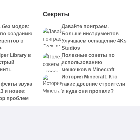
Секреты
 без модов:
Давайте поиграем.
 по созданию
Больше инструментов
ецептов в
Улучшаем оснащение 4Ks
+
Studios
per Library в
Полезные советы по
ыстрый
использованию
анить
мешочков в Minecraft
История Minecraft: Кто
ефекты звука
такие древние строители
13 и новее:
и куда они пропали?
ор проблем