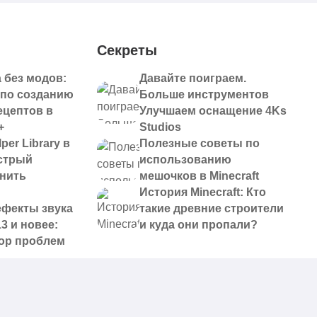
Секреты
 без модов:
Давайте поиграем.
 по созданию
Больше инструментов
ецептов в
Улучшаем оснащение 4Ks
+
Studios
per Library в
Полезные советы по
ыстрый
использованию
анить
мешочков в Minecraft
История Minecraft: Кто
ефекты звука
такие древние строители
13 и новее:
и куда они пропали?
ор проблем