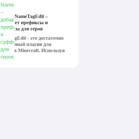
лагин NameTagEdit –
обавляет префиксы и
уффиксы для героя
ameTagEdit - это достаточно
опулярный плагин для
ерверов Minecraft. Используя
го...