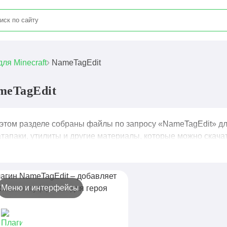
для Minecraft
NameTagEdit
meTagEdit
 этом разделе собраны файлы по запросу «NameTagEdit» для
тапаки, утилиты и другие материалы, которые можно скачат
Меню и интерфейсы