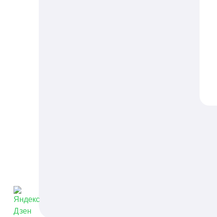
П
д
с
N
п
с
е