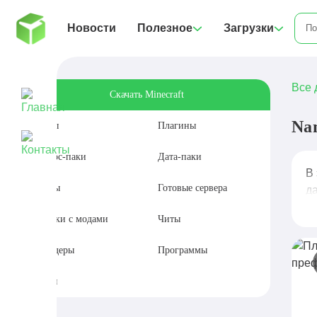
Новости
Полезное
Загрузки
Все 
Скачать Minecraft
Na
Моды
Плагины
Ресурс-паки
Дата-паки
В
Карты
Готовые сервера
да
Сборки с модами
Читы
Шейдеры
Программы
Сиды