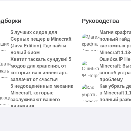
дборки
Руководства
5 лучших сидов для
Магия крафта
Серных пещер в Minecraft
полный гайд
(Java Edition). Где найти
кастомных р
новый биом
Minecraft 1.13
Хватит таскать сундуки! 5
Ошибка IP Hel
модов для хранения, от
Minecraft: б
которых ваш инвентарь
способ устр
заплачет от счастья
проблему
5 недооценённых механик
Как убрать д
Minecraft, которые
в Minecraft 1.
заслуживают вашего
полный разб
внимания