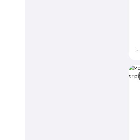
М
н
W
п
д
м
М
с
M
с