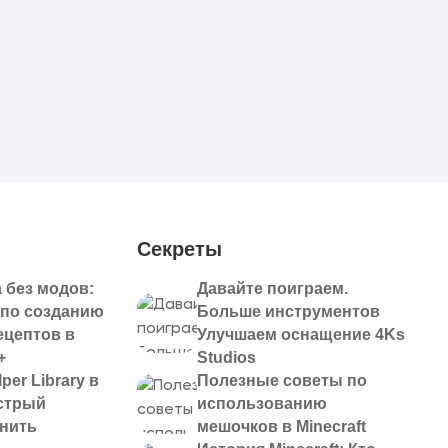
Секреты
 без модов:
Давайте поиграем.
 по созданию
Больше инструментов
ецептов в
Улучшаем оснащение 4Ks
+
Studios
per Library в
Полезные советы по
ыстрый
использованию
анить
мешочков в Minecraft