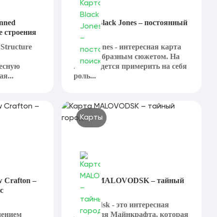
nned
Карта Black Jones – постоянный
е строения
поиск
Structure
Black Jones - интересная карта
со своеобразным сюжетом. На
ресную
ней придется примерить на себя
я...
роль...
Карты
 Crafton –
Карта MALOVODSK – тайный
с
городок
Malovodsk - это интересная
нением
карта для Майнкрафта, которая