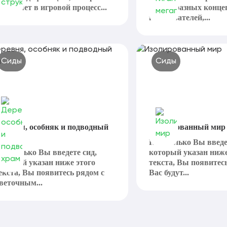
обавляет в игровой процесс...
самых разных конце
пользователей,...
Сиды
Сиды
еревня, особняк и подводный
Изолированный мир
рам
Как только Вы введе
ак только Вы введете сид,
который указан ниже
оторый указан ниже этого
текста, Вы появитесь
екста, Вы появитесь рядом с
Вас будут...
веточным...