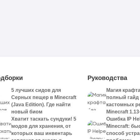
дборки
Руководства
5 лучших сидов для
Магия крафта
Серных пещер в Minecraft
полный гайд
(Java Edition). Где найти
кастомных р
новый биом
Minecraft 1.13
Хватит таскать сундуки! 5
Ошибка IP Hel
модов для хранения, от
Minecraft: б
которых ваш инвентарь
способ устр