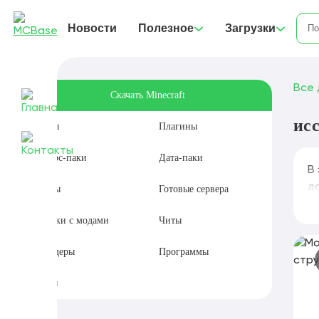
Новости
Полезное
Загрузки
Все 
Скачать Minecraft
ис
Моды
Плагины
Ресурс-паки
Дата-паки
В
д
Карты
Готовые сервера
Сборки с модами
Читы
Шейдеры
Программы
Сиды