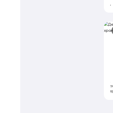
д
Д
х
К
к
т
ц