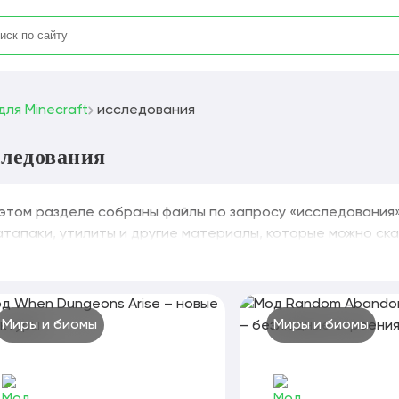
для Minecraft
исследования
следования
 этом разделе собраны файлы по запросу «исследования» 
атапаки, утилиты и другие материалы, которые можно скач
Миры и биомы
Миры и биомы