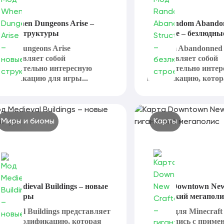
од When Dungeons Arise –
Мод Random Abando
овые структуры
Structure – безлюдны
hen Dungeons Arise
Random Abandonned 
редставляет собой
представляет собой
ействительно интересную
действительно инте
одификацию для игры...
модификацию, котора
Миры и биомы
Карты
од Medieval Buildings – новые
Карта Downtown New
труктуры
гигантский мегаполи
edieval Buildings представляет
Карты для Minecraft
обой модификацию, которая
создавались с приме