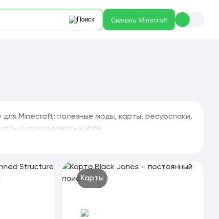
Скачать Minecraft
для Minecraft: полезные моды, карты, ресурспаки,
ать и использовать в игре.
Карты