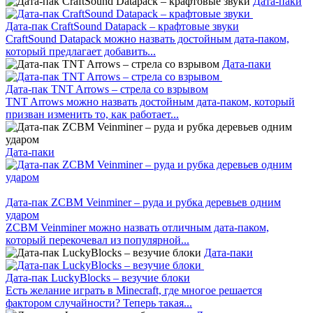
Дата-паки
Дата-пак CraftSound Datapack – крафтовые звуки
CraftSound Datapack можно назвать достойным дата-паком,
который предлагает добавить...
Дата-паки
Дата-пак TNT Arrows – стрела со взрывом
TNT Arrows можно назвать достойным дата-паком, который
призван изменить то, как работает...
Дата-паки
Дата-пак ZCBM Veinminer – руда и рубка деревьев одним
ударом
ZCBM Veinminer можно назвать отличным дата-паком,
который перекочевал из популярной...
Дата-паки
Дата-пак LuckyBlocks – везучие блоки
Есть желание играть в Minecraft, где многое решается
фактором случайности? Теперь такая...