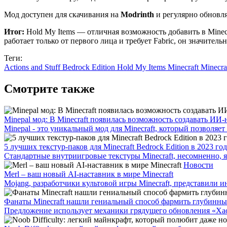
Мод доступен для скачивания на
Modrinth
и регулярно обновля
Итог:
Hold My Items — отличная возможность добавить в Minecr
работает только от первого лица и требует Fabric, он значител
Теги:
Actions and Stuff
Bedrock Edition
Hold My Items
Minecraft
Minecra
Смотрите также
Minepal мод: В Minecraft появилась возможность создавать ИИ
Minepal - это уникальный мод для Minecraft, который позволяет
5 лучших текстур-паков для Minecraft Bedrock Edition в 2023 го
Стандартные внутриигровые текстуры Minecraft, несомненно, я
Новости
Merl – ваш новый AI-наставник в мире Minecraft
Mojang, разработчики культовой игры Minecraft, представили и
Фанаты Minecraft нашли гениальный способ фармить глубинны
Предложение использует механики грядущего обновления «Хаос 