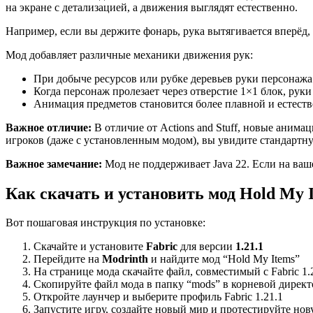
на экране с детализацией, а движения выглядят естественно.
Например, если вы держите фонарь, рука вытягивается вперёд, 
Мод добавляет различные механики движения рук:
При добыче ресурсов или рубке деревьев руки персонаж
Когда персонаж пролезает через отверстие 1×1 блок, руки 
Анимация предметов становится более плавной и естест
Важное отличие:
В отличие от Actions and Stuff, новые анима
игроков (даже с установленным модом), вы увидите стандартну
Важное замечание:
Мод не поддерживает Java 22. Если на ваше
Как скачать и установить мод Hold My 
Вот пошаговая инструкция по установке:
Скачайте и установите
Fabric
для версии
1.21.1
Перейдите на
Modrinth
и найдите мод “Hold My Items”
На странице мода скачайте файл, совместимый с Fabric 1.
Скопируйте файл мода в папку “mods” в корневой дирек
Откройте лаунчер и выберите профиль Fabric 1.21.1
Запустите игру, создайте новый мир и протестируйте но