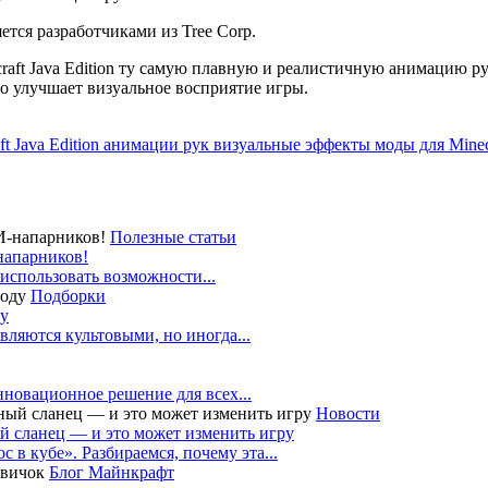
ется разработчиками из Tree Corp.
aft Java Edition ту самую плавную и реалистичную анимацию ру
ьно улучшает визуальное восприятие игры.
ft Java Edition
анимации рук
визуальные эффекты
моды для Minec
Полезные статьи
-напарников!
 использовать возможности...
Подборки
ду
вляются культовыми, но иногда...
нновационное решение для всех...
Новости
й сланец — и это может изменить игру
в кубе». Разбираемся, почему эта...
Блог Майнкрафт