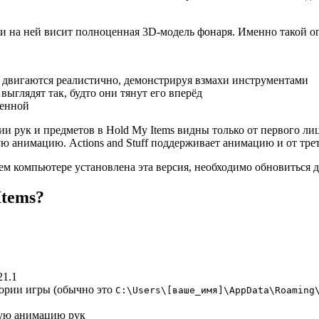
и на ней висит полноценная 3D-модель фонаря. Именно такой опыт
а двигаются реалистично, демонстрируя взмахи инструментами
выглядят так, будто они тянут его вперёд
венной
ции рук и предметов в Hold My Items видны только от первого ли
ю анимацию. Actions and Stuff поддерживает анимацию и от трет
м компьютере установлена эта версия, необходимо обновиться до 
Items?
21.1
тории игры (обычно это
C:\Users\[ваше_имя]\AppData\Roaming
вую анимацию рук