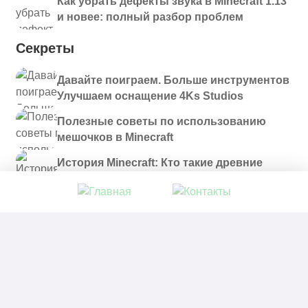
Как убрать дефекты звука в Minecraft 1.13
и новее: полный разбор проблем
Секреты
Давайте поиграем. Больше инструментов
Улучшаем оснащение 4Ks Studios
Полезные советы по использованию
мешочков в Minecraft
История Minecraft: Кто такие древние
строители и куда они пропали?
© 2021 - 2026. Все материалы, размещенные на
сайте и доступные для скачивания, предоставляются
в ознакомительных целях.
Политика в отношении обработки персональных
данных
|
Правообладателям
|
Контакты