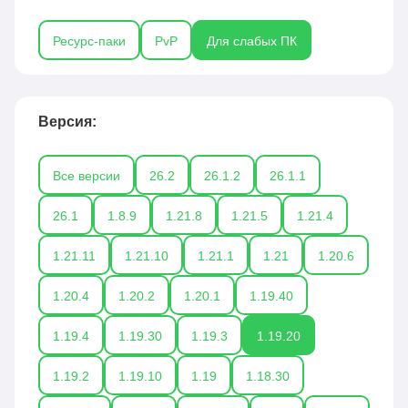
устройствах. Популярные решения включают
паки вроде Faithful 32x, Sphax PureBDCraft 32x и
Ресурс-паки
PvP
Для слабых ПК
другие, которые сохраняют узнаваемый стиль
игры, но при этом снижают требования к
видеокарте и процессору. Ресурс-паки для
слабых ПК особенно востребованы среди
Версия:
игроков, которые хотят играть в Майнкрафт без
лагов и просадок FPS, сохраняя при этом
Все версии
26.2
26.1.2
26.1.1
приятный внешний вид.
26.1
1.8.9
1.21.8
1.21.5
1.21.4
1.21.11
1.21.10
1.21.1
1.21
1.20.6
1.20.4
1.20.2
1.20.1
1.19.40
1.19.4
1.19.30
1.19.3
1.19.20
1.19.2
1.19.10
1.19
1.18.30