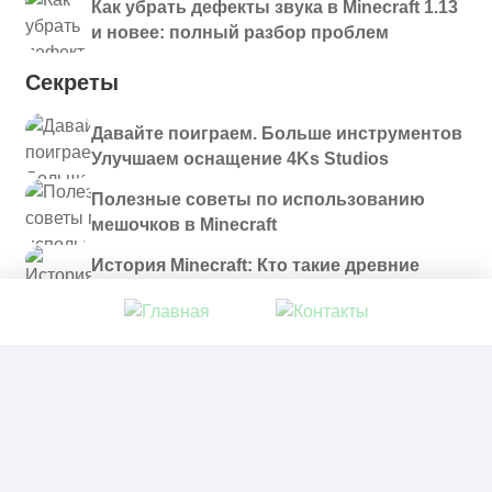
Как убрать дефекты звука в Minecraft 1.13
и новее: полный разбор проблем
Секреты
Давайте поиграем. Больше инструментов
Улучшаем оснащение 4Ks Studios
Полезные советы по использованию
мешочков в Minecraft
История Minecraft: Кто такие древние
строители и куда они пропали?
© 2021 - 2026. Все материалы, размещенные на
сайте и доступные для скачивания, предоставляются
в ознакомительных целях.
Политика в отношении обработки персональных
данных
|
Правообладателям
|
Контакты