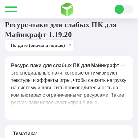
Все для Minecraft
Ресурс-паки
Для слабых ПК
Ресурс-паки для слабых ПК для
Майнкрафт 1.19.20
По дате (сначала новые)
Ресурс-паки для слабых ПК для Майнкрафт
—
это специальные паки, которые оптимизируют
текстуры и эффекты игры, чтобы снизить нагрузку
на систему и повысить производительность на
компьютерах с ограниченными ресурсами. Такие
ресурс-паки используют упрощённые,
низкополигональные текстуры, минималистичные
эффекты частиц и звуков, а также уменьшают
размер изображений, что позволяет игре
работать стабильнее и быстрее даже на слабых
Тематика: