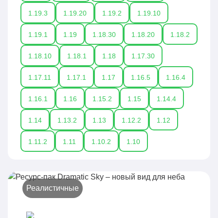
обновления – наша команда следит за этим,
1.19.3
1.19.20
1.19.2
1.19.10
чтобы Вы получали самые актуальные версии
текстур для Вашей версии игры!
1.19.1
1.19
1.18.30
1.18.20
1.18.2
1.18.10
1.18.1
1.18
1.17.30
1.17.11
1.17.1
1.17
1.16.5
1.16.4
1.16.1
1.16
1.15.2
1.15
1.14.4
1.14
1.13.2
1.13
1.12.2
1.12
1.11.2
1.11
1.10.2
1.10
Реалистичные