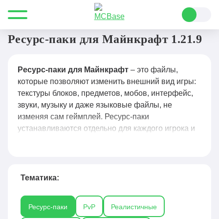
Все для Minecraft
Ресурс-паки
Ресурс-паки для Майнкрафт 1.21.9
Ресурс-паки для Майнкрафт
– это файлы,
которые позволяют изменить внешний вид игры:
текстуры блоков, предметов, мобов, интерфейс,
звуки, музыку и даже языковые файлы, не
изменяя сам геймплей. Ресурс-паки
устанавливаются отдельно для каждого игрока и
не влияют на других участников сервера, делая
возможным индивидуальную настройку внешнего
вида. С их помощью можно сделать мир более
реалистичным, стилизованным или
Тематика:
атмосферным, а также добавить новые звуковые
эффекты и музыку. Установка ресурс-пака
Ресурс-паки
PvP
Реалистичные
происходит через специальное меню в игре, а