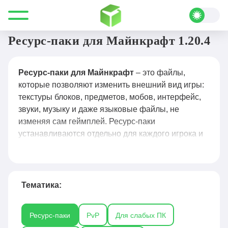
Все для Minecraft
Ресурс-паки
Ресурс-паки для Майнкрафт 1.20.4
Ресурс-паки для Майнкрафт
– это файлы,
которые позволяют изменить внешний вид игры:
текстуры блоков, предметов, мобов, интерфейс,
звуки, музыку и даже языковые файлы, не
изменяя сам геймплей. Ресурс-паки
устанавливаются отдельно для каждого игрока и
не влияют на других участников сервера, делая
возможным индивидуальную настройку внешнего
вида. С их помощью можно сделать мир более
реалистичным, стилизованным или
Тематика:
атмосферным, а также добавить новые звуковые
эффекты и музыку. Установка ресурс-пака
Ресурс-паки
PvP
Для слабых ПК
происходит через специальное меню в игре, а