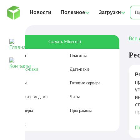
Новости
Полезное
Загрузки
Все 
Скачать Minecraft
Ре
Моды
Плагины
Ресурс-паки
Дата-паки
Р
п
Карты
Готовые сервера
у
Сборки с модами
Читы
и
с
Шейдеры
Программы
пр
.
Сиды
о
П