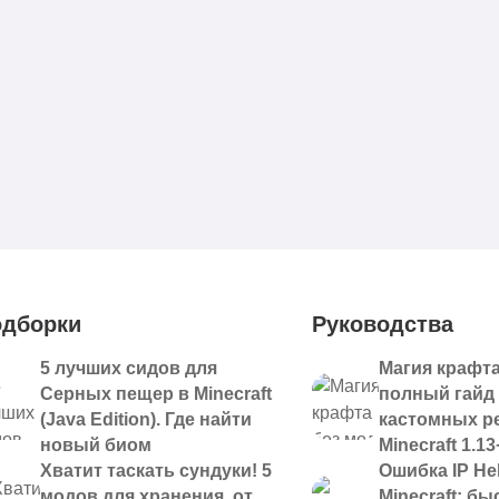
дборки
Руководства
5 лучших сидов для
Магия крафта
Серных пещер в Minecraft
полный гайд
(Java Edition). Где найти
кастомных р
новый биом
Minecraft 1.13
Хватит таскать сундуки! 5
Ошибка IP Hel
модов для хранения, от
Minecraft: б