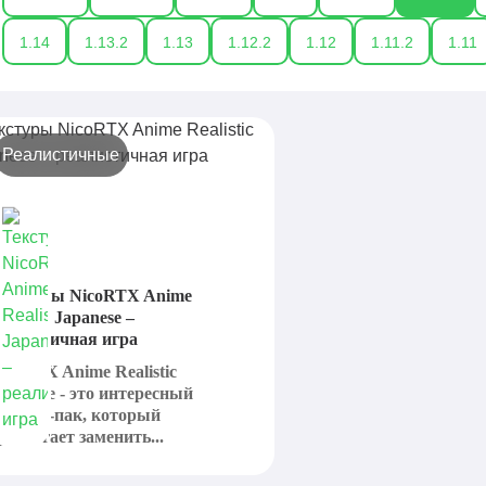
1.14
1.13.2
1.13
1.12.2
1.12
1.11.2
1.11
Реалистичные
екстуры NicoRTX Anime
ealistic Japanese –
еалистичная игра
icoRTX Anime Realistic
apanese - это интересный
екстур-пак, который
редлагает заменить...