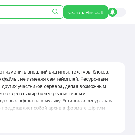
Скачать Minecraft
т изменить внешний вид игры: текстуры блоков,
е файлы, не изменяя сам геймплей. Ресурс-паки
а других участников сервера, делая возможным
жно сделать мир более реалистичным,
уковые эффекты и музыку. Установка ресурс-пака
 представляет собой архив в формате .zip или
ии и улучшения визуального восприятия игры,
сфера.