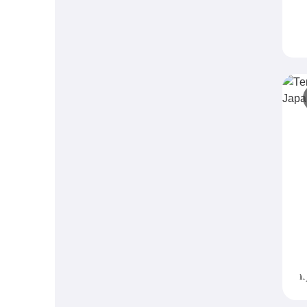
Т
R
р
N
J
т
п