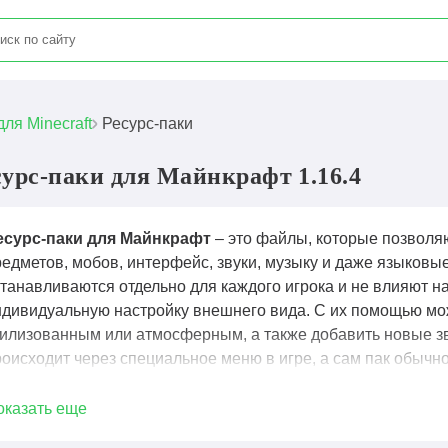
для Minecraft
Ресурс-паки
сурс-паки для Майнкрафт 1.16.4
есурс-паки для Майнкрафт
– это файлы, которые позволяю
редметов, мобов, интерфейс, звуки, музыку и даже языковы
станавливаются отдельно для каждого игрока и не влияют н
ндивидуальную настройку внешнего вида. С их помощью мо
тилизованным или атмосферным, а также добавить новые зв
оисходит через специальное меню в игре, а сам пак обычно
mcpack. Ресурс-паки широко используются для персонализац
собенно на сборках и серверах, где важна уникальная атмо
оказать еще