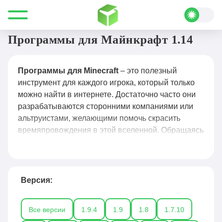
Все для Minecraft
Программы
Программы для Майнкрафт 1.14
Программы для Minecraft
– это полезный
инструмент для каждого игрока, который только
можно найти в интернете. Достаточно часто они
разрабатываются сторонними компаниями или
альтруистами, желающими помочь скрасить
времяпровождения в этой вселенной. Обращаясь
к
программам для Майнкрафта
, можно
получить новые возможности, говоря про
модификацию внешнего вида игры, настройки,
создания сервера и не только. Подобных утилит
Версия:
действительно много и лишь читатель выбирает
ту, которая его интересует больше всего. В этом
Все версии
1.9.4
1.9
1.8
1.7.10
разделе можно найти самые разные программы,