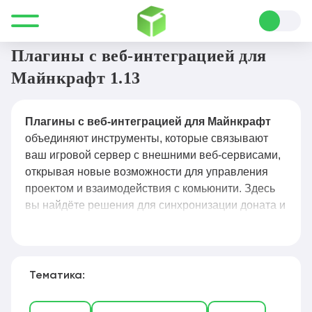
Все для Minecraft
Плагины
Веб-интеграции
Плагины с веб-интеграцией для
Майнкрафт 1.13
Плагины с веб-интеграцией для Майнкрафт
объединяют инструменты, которые связывают
ваш игровой сервер с внешними веб-сервисами,
открывая новые возможности для управления
проектом и взаимодействия с комьюнити. Здесь
вы найдёте решения для синхронизации доната и
выдачи привилегий через сайт, отображения
онлайна и статистики в реальном времени,
создания веб-панелей администратора,
интеграции с дискорд-ботами и системами
Тематика:
тикетов, а также плагины для автоматического
бэкапа на облачные хранилища и подключения к