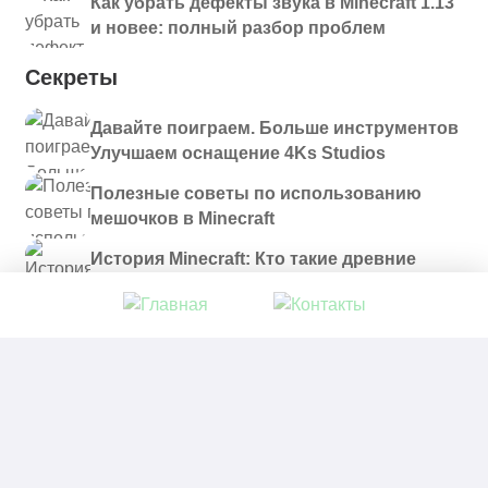
Как убрать дефекты звука в Minecraft 1.13
и новее: полный разбор проблем
Секреты
Давайте поиграем. Больше инструментов
Улучшаем оснащение 4Ks Studios
Полезные советы по использованию
мешочков в Minecraft
История Minecraft: Кто такие древние
строители и куда они пропали?
© 2021 - 2026. Все материалы, размещенные на
сайте и доступные для скачивания, предоставляются
в ознакомительных целях.
Политика в отношении обработки персональных
данных
|
Правообладателям
|
Контакты