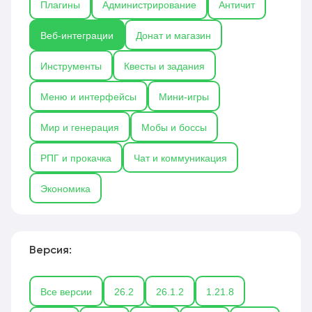
Плагины
Администрирование
Античит
внешним базам данных. Каждый плагин
сопровождается инструкцией по настройке,
Веб-интеграции
Донат и магазин
примерами конфигурации и информацией о
совместимости с популярными движками сайтов
Инструменты
Квесты и задания
и ядрами серверов (Spigot, Paper, Purpur), что
позволяет быстро внедрить веб-функции без
Меню и интерфейсы
Мини-игры
глубоких знаний программирования.
Мир и генерация
Мобы и боссы
РПГ и прокачка
Чат и коммуникация
Экономика
Версия:
Все версии
26.2
26.1.2
1.21.8