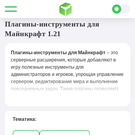
Все для Minecraft
Плагины
Инструменты
Плагины-инструменты для
Майнкрафт 1.21
Плагины-инструменты для Майнкрафт
– это
серверные расширения, которые добавляют в
игру полезные инструменты для
администраторов и игроков, упрощая управление
сервером, редактирование мира и выполнение
повседневных задач. Такие плагины позволяют
быстро телепортироваться, создавать и удалять
объекты, редактировать большие участки мира,
управлять инвентарём, настраивать приваты и
привилегии, а также автоматизировать рутинные
Тематика:
действия. Популярные решения — WorldEdit для
массового редактирования блоков, WorldGuard