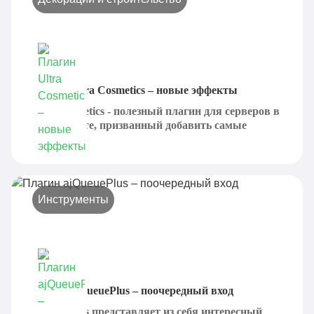
Плагин Ultra Cosmetics – новые эффекты
Ultra Cosmetics - полезный плагин для серверов в
Майнкрафте, призванный добавить самые
разные...
Инструменты
Плагин ajQueuePlus – поочередный вход
ajQueuePlus представляет из себя интересный