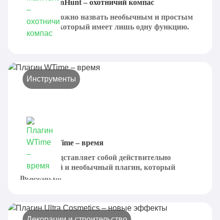
Плагин ManHunt – охотничий компас
ManHunt можно назвать необычным и простым
плагином, который имеет лишь одну функцию.
Он...
Инструменты
Плагин WTime – время
WTime представляет собой действительно
интересный и необычный плагин, который
позволяет...
Декорации и строительство