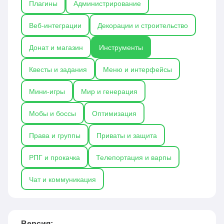
Плагины
Администрирование
для защиты территорий, EssentialsX для
расширенных команд и инструментов, а также
Веб-интеграции
Декорации и строительство
CoreProtect для отслеживания изменений и
восстановления мира. Плагины-инструменты
Донат и магазин
Инструменты
значительно повышают удобство и
эффективность работы на сервере, особенно для
Квесты и задания
Меню и интерфейсы
администраторов и строителей.
Мини-игры
Мир и генерация
Мобы и боссы
Оптимизация
Права и группы
Приваты и защита
РПГ и прокачка
Телепортация и варпы
Чат и коммуникация
Версия: