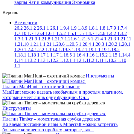
варпы
Чат и коммуникация
Экономика
Версия:
Все версии
26.2
26.1.2
26.1.1
26.1
1.9.4
1.9
1.8.9
1.8.1
1.8
1.7.9
1.7.4
1.7.10
1.7
1.6.4
1.6.1
1.5.2
1.5.1
1.5
1.4.7
1.4.6
1.4.2
1.3.2
1.3.1
1.21.9
1.21.8
1.21.7
1.21.6
1.21.5
1.21.4
1.21.3
1.21.11
1.21.10
1.21.1
1.21
1.20.6
1.20.5
1.20.4
1.20.3
1.20.2
1.20.1
1.20
1.2.4
1.2.2
1.19.4
1.19.3
1.19.2
1.19.1
1.19
1.18.2
1.18.1
1.18
1.17.1
1.17
1.16.5
1.16.4
1.16
1.15.2
1.15
1.14.4
1.14
1.13.2
1.13
1.12.2
1.12.1
1.12
1.11.2
1.11
1.10.2
1.10
1.1
Инструменты
Плагин ManHunt – охотничий компас
ManHunt можно назвать необычным и простым плагином,
который имеет лишь одну функцию. Он...
Инструменты
Плагин Timber – моментальная срубка деревьев
Во время постоянной игры в Minecraft можно встретить
большое количество проблем, которые, так...