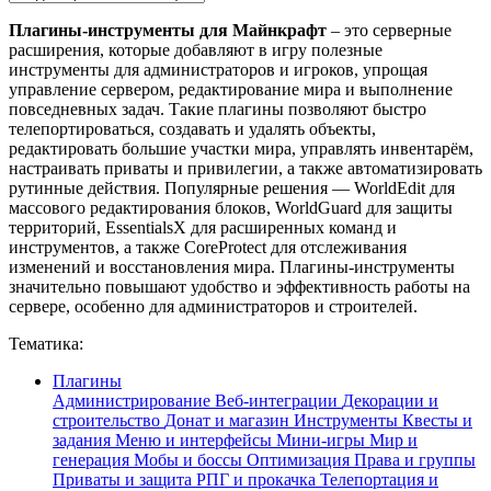
Плагины-инструменты для Майнкрафт
– это серверные
расширения, которые добавляют в игру полезные
инструменты для администраторов и игроков, упрощая
управление сервером, редактирование мира и выполнение
повседневных задач. Такие плагины позволяют быстро
телепортироваться, создавать и удалять объекты,
редактировать большие участки мира, управлять инвентарём,
настраивать приваты и привилегии, а также автоматизировать
рутинные действия. Популярные решения — WorldEdit для
массового редактирования блоков, WorldGuard для защиты
территорий, EssentialsX для расширенных команд и
инструментов, а также CoreProtect для отслеживания
изменений и восстановления мира. Плагины-инструменты
значительно повышают удобство и эффективность работы на
сервере, особенно для администраторов и строителей.
Тематика:
Плагины
Администрирование
Веб-интеграции
Декорации и
строительство
Донат и магазин
Инструменты
Квесты и
задания
Меню и интерфейсы
Мини-игры
Мир и
генерация
Мобы и боссы
Оптимизация
Права и группы
Приваты и защита
РПГ и прокачка
Телепортация и