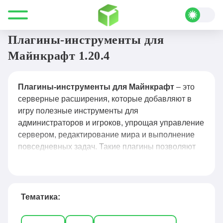
Все для Minecraft
Плагины
Инструменты
Плагины-инструменты для
Майнкрафт 1.20.4
Плагины-инструменты для Майнкрафт
– это
серверные расширения, которые добавляют в
игру полезные инструменты для
администраторов и игроков, упрощая управление
сервером, редактирование мира и выполнение
повседневных задач. Такие плагины позволяют
быстро телепортироваться, создавать и удалять
объекты, редактировать большие участки мира,
управлять инвентарём, настраивать приваты и
привилегии, а также автоматизировать рутинные
Тематика:
действия. Популярные решения — WorldEdit для
массового редактирования блоков, WorldGuard