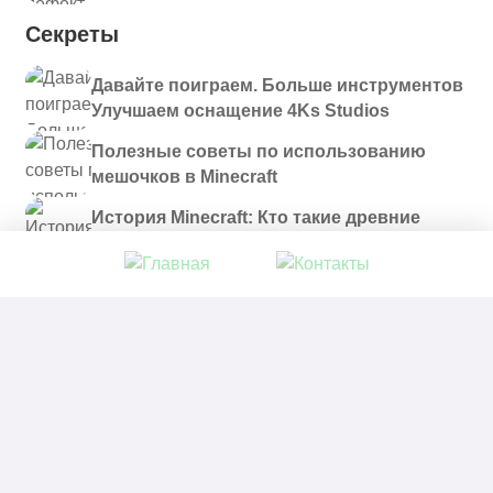
Секреты
Давайте поиграем. Больше инструментов
Улучшаем оснащение 4Ks Studios
Полезные советы по использованию
мешочков в Minecraft
История Minecraft: Кто такие древние
строители и куда они пропали?
© 2021 - 2026. Все материалы, размещенные на
сайте и доступные для скачивания, предоставляются
в ознакомительных целях.
Политика в отношении обработки персональных
данных
|
Правообладателям
|
Контакты