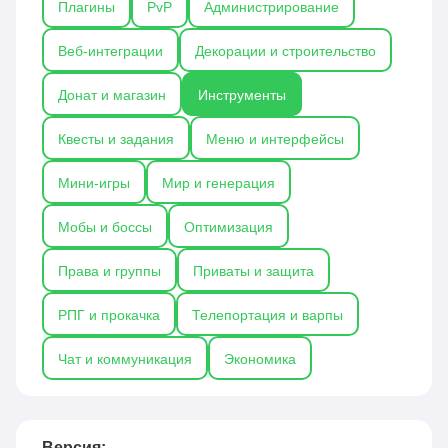
Плагины
PvP
Администрирование
для защиты территорий, EssentialsX для
расширенных команд и инструментов, а также
Веб-интеграции
Декорации и строительство
CoreProtect для отслеживания изменений и
восстановления мира. Плагины-инструменты
Донат и магазин
Инструменты
значительно повышают удобство и
эффективность работы на сервере, особенно для
Квесты и задания
Меню и интерфейсы
администраторов и строителей.
Мини-игры
Мир и генерация
Мобы и боссы
Оптимизация
Права и группы
Приваты и защита
РПГ и прокачка
Телепортация и варпы
Чат и коммуникация
Экономика
Версия: