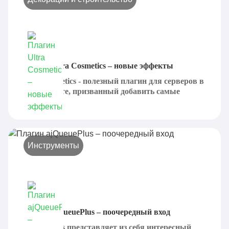
Плагин Ultra Cosmetics – новые эффекты
Ultra Cosmetics - полезный плагин для серверов в
Майнкрафте, призванный добавить самые
разные...
Инструменты
Плагин ajQueuePlus – поочередный вход
ajQueuePlus представляет из себя интересный