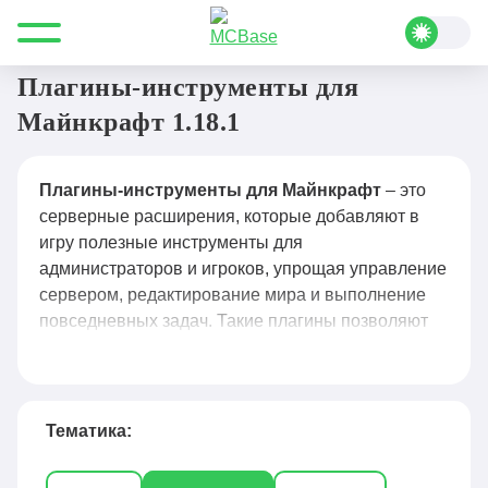
Все для Minecraft
Плагины
Инструменты
Плагины-инструменты для
Майнкрафт 1.18.1
Плагины-инструменты для Майнкрафт
– это
серверные расширения, которые добавляют в
игру полезные инструменты для
администраторов и игроков, упрощая управление
сервером, редактирование мира и выполнение
повседневных задач. Такие плагины позволяют
быстро телепортироваться, создавать и удалять
объекты, редактировать большие участки мира,
управлять инвентарём, настраивать приваты и
привилегии, а также автоматизировать рутинные
Тематика:
действия. Популярные решения — WorldEdit для
массового редактирования блоков, WorldGuard