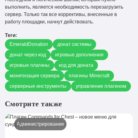
выполнить, является необходимость перезагрузить
сервер. Только так все коррективы, внесенные в
работу площадки, начнут действовать.
Теги:
EmeraldDonation
донат системы
донат через код
игровые дополнения
игровые плагины
код для доната
монетизация сервера
плагины Minecraft
серверные инструменты
управление плагином
Смотрите также
Администрирование