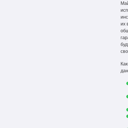
Май
ис
инс
их 
общ
гар
буд
сво
Как
дан