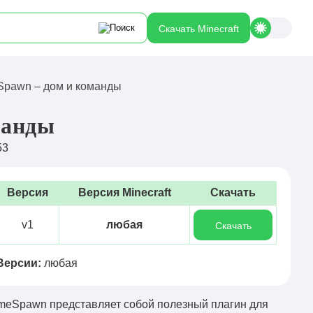
Скачать Minecraft
pawn – дом и команды
манды
53
Версия
Версия Minecraft
Скачать
v1
любая
Скачать
Версии:
любая
eSpawn представляет собой полезный плагин для