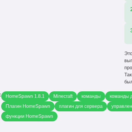
Это
вып
про
Так
был
:
HomeSpawn 1.8.1
Minecraft
команды
команды 
Плагин HomeSpawn
плагин для сервера
управле
функции HomeSpawn