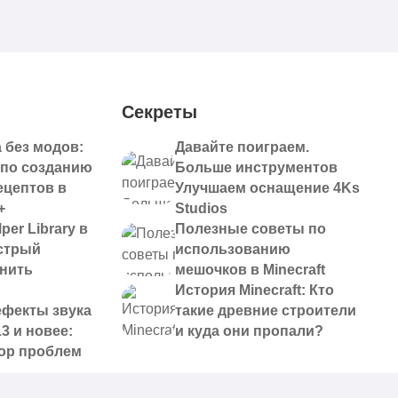
Секреты
 без модов:
Давайте поиграем.
 по созданию
Больше инструментов
ецептов в
Улучшаем оснащение 4Ks
+
Studios
per Library в
Полезные советы по
ыстрый
использованию
анить
мешочков в Minecraft
История Minecraft: Кто
ефекты звука
такие древние строители
13 и новее:
и куда они пропали?
ор проблем