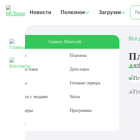
Новости
Полезное
Загрузки
Все 
Скачать Minecraft
Пл
Моды
Плагины
92
Ресурс-паки
Дата-паки
Карты
Готовые сервера
Сборки с модами
Читы
Шейдеры
Программы
Сиды