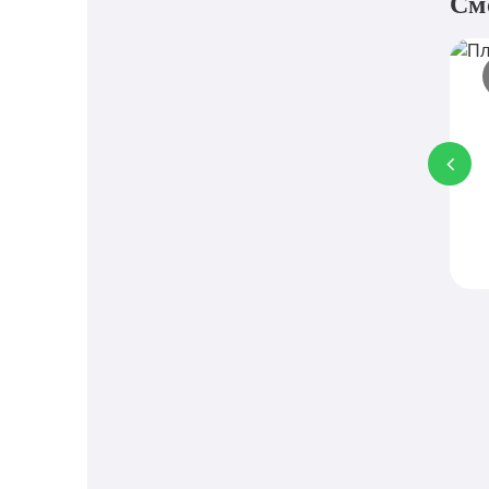
См
П
L