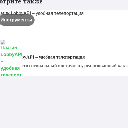
отрите также
Инструменты
лагин LobbyAPI – удобная телепортация
obbyAPI - это специальный инструмент, реализованный как пл