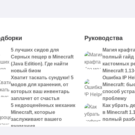
дборки
Руководства
5 лучших сидов для
Магия крафта
Серных пещер в Minecraft
полный гайд
(Java Edition). Где найти
кастомных р
новый биом
Minecraft 1.13
Хватит таскать сундуки! 5
Ошибка IP Hel
модов для хранения, от
Minecraft: б
которых ваш инвентарь
способ устр
заплачет от счастья
проблему
5 недооценённых механик
Как убрать д
Minecraft, которые
в Minecraft 1.
заслуживают вашего
полный разб
внимания