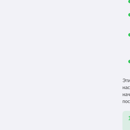
Эти
нас
нач
пос