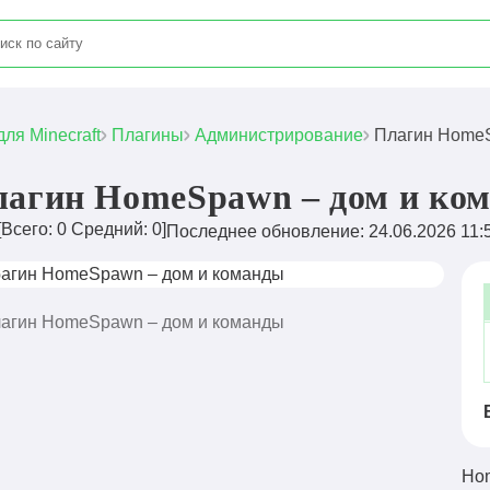
для Minecraft
Плагины
Администрирование
Плагин HomeS
агин HomeSpawn – дом и ко
[Всего:
0
Средний:
0
]
Последнее обновление: 24.06.2026 11:
Hom