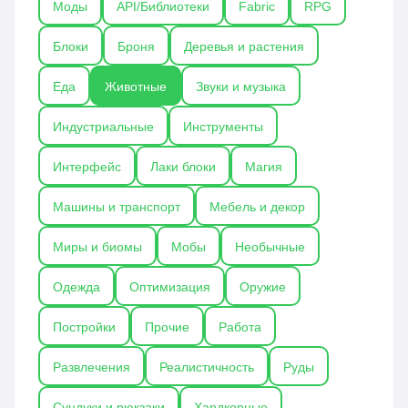
Моды
API/Библиотеки
Fabric
RPG
добавляя новые механики и уникальные
функции.
Блоки
Броня
Деревья и растения
Еда
Животные
Звуки и музыка
Индустриальные
Инструменты
Интерфейс
Лаки блоки
Магия
Машины и транспорт
Мебель и декор
Миры и биомы
Мобы
Необычные
Одежда
Оптимизация
Оружие
Постройки
Прочие
Работа
Развлечения
Реалистичность
Руды
Сундуки и рюкзаки
Хардкорные