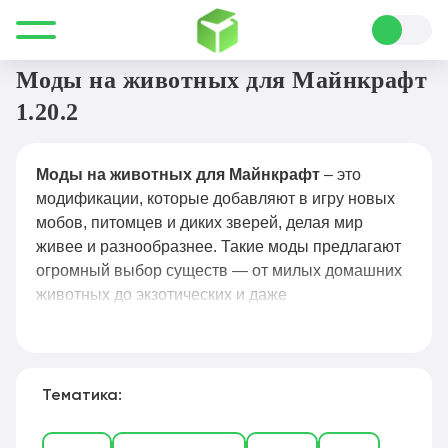
Все для Minecraft
Моды
Животные
Моды на животных для Майнкрафт
1.20.2
Моды на животных для Майнкрафт
– это
модификации, которые добавляют в игру новых
мобов, питомцев и диких зверей, делая мир
живее и разнообразнее. Такие моды предлагают
огромный выбор существ — от милых домашних
животных до экзотических и даже
доисторических, с возможностью приручения,
разведения, разнообразного поведения и
взаимодействия с игроком. Моды на животных
позволяют создавать зоопарки, фермы,
Тематика:
устраивать охоту, изучать пищевые цепочки и
даже улучшать взаимодействие с питомцами,