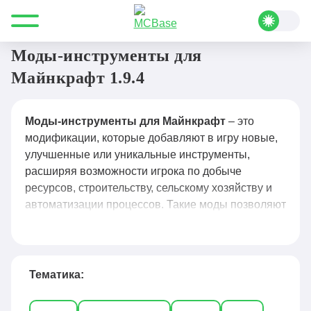
Все для Minecraft
Моды
Инструменты
Моды-инструменты для
Майнкрафт 1.9.4
Моды-инструменты для Майнкрафт
– это
модификации, которые добавляют в игру новые,
улучшенные или уникальные инструменты,
расширяя возможности игрока по добыче
ресурсов, строительству, сельскому хозяйству и
автоматизации процессов. Такие моды позволяют
создавать универсальные инструменты,
автоматизировать действия, добавлять новые
виды оружия, крюки для перемещения, мульти-
инструменты, а также предметы для быстрой
Тематика:
добычи, телепортации и управления
ландшафтом. Популярные решения, например