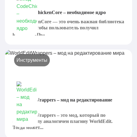
Мод CodeChickenCore – необходимое ядро
CodeChickenCore — это очень важная библиотека
для того, чтобы пользователь получил
возможность...
Инструменты
WorldEditWrappers – мод на редактирование
мира
WorldEditWrappers – это мод, который по
функционалу аналогичен плагину WorldEdit.
Тогда может...