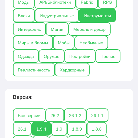
Моды
API/Библиотеки
Fabric
RPG
Tinkers’ Construct, Grappling Hook, Aquaculture и
Tool Belt, делают игру более удобной,
Блоки
Индустриальные
Инструменты
функциональной и интересной, позволяя игрокам
быстрее и эффективнее справляться с задачами.
Интерфейс
Магия
Мебель и декор
Миры и биомы
Мобы
Необычные
Одежда
Оружие
Постройки
Прочие
Реалистичность
Хардкорные
Версия:
Все версии
26.2
26.1.2
26.1.1
26.1
1.9.4
1.9
1.8.9
1.8.8