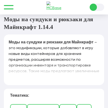
Все для Minecraft
Моды
Сундуки и рюкзаки
Моды на сундуки и рюкзаки для
Майнкрафт 1.14.4
Моды на сундуки и рюкзаки для Майнкрафт
–
это модификации, которые добавляют в игру
новые виды контейнеров для хранения
предметов, расширяя возможности по
организации инвентаря и транспортировке
ресурсов. Такие моды предлагают увеличенные
сундуки, рюкзаки, сумки, автоматические
системы сортировки и даже мобильные
хранилища, которые можно носить с собой или
устанавливать в мире. Популярные решения,
Тематика:
например Storage Drawers, Iron Chests,
Backpacks и Simple Storage Network, позволяют