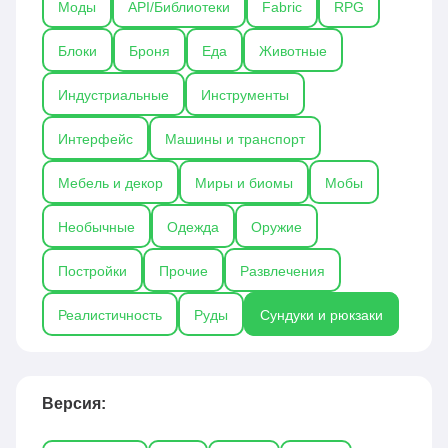
Моды
API/Библиотеки
Fabric
RPG
игрокам эффективно управлять большими
объёмами предметов, автоматизировать
Блоки
Броня
Еда
Животные
сортировку и хранение, а также создавать
удобные системы для ферм, баз и
Индустриальные
Инструменты
автоматизированных заводов. Моды на сундуки
и рюкзаки особенно востребованы в
Интерфейс
Машины и транспорт
индустриальных и технических сборках, где
Мебель и декор
Миры и биомы
Мобы
важна организация и оптимизация хранения
ресурсов.
Необычные
Одежда
Оружие
Постройки
Прочие
Развлечения
Реалистичность
Руды
Сундуки и рюкзаки
Версия: