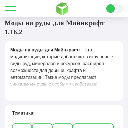
Все для Minecraft
Моды
Руды
Моды на руды для Майнкрафт
1.16.2
Моды на руды для Майнкрафт
– это
модификации, которые добавляют в игру новые
виды руд, минералов и ресурсов, расширяя
возможности для добычи, крафта и
автоматизации. Такие моды предлагают
уникальные руды с особыми свойствами,
эффектами и применением — от редких металлов
и кристаллов до экзотических материалов для
создания продвинутых инструментов, брони и
механизмов. Популярные решения, например
Тематика:
Tinkers’ Construct, Thermal Expansion и Advanced
Rocketry, добавляют десятки новых руд, которые