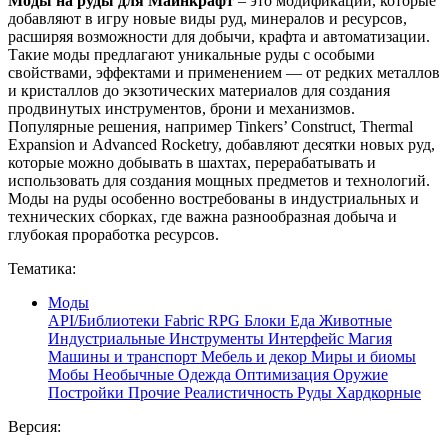
Моды на руды для Майнкрафт
– это модификации, которые
добавляют в игру новые виды руд, минералов и ресурсов,
расширяя возможности для добычи, крафта и автоматизации.
Такие моды предлагают уникальные руды с особыми
свойствами, эффектами и применением — от редких металлов
и кристаллов до экзотических материалов для создания
продвинутых инструментов, брони и механизмов.
Популярные решения, например Tinkers’ Construct, Thermal
Expansion и Advanced Rocketry, добавляют десятки новых руд,
которые можно добывать в шахтах, перерабатывать и
использовать для создания мощных предметов и технологий.
Моды на руды особенно востребованы в индустриальных и
технических сборках, где важна разнообразная добыча и
глубокая проработка ресурсов.
Тематика:
Моды
API/Библиотеки
Fabric
RPG
Блоки
Еда
Животные
Индустриальные
Инструменты
Интерфейс
Магия
Машины и транспорт
Мебель и декор
Миры и биомы
Мобы
Необычные
Одежда
Оптимизация
Оружие
Постройки
Прочие
Реалистичность
Руды
Хардкорные
Версия: