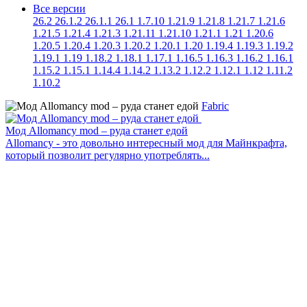
Все версии
26.2
26.1.2
26.1.1
26.1
1.7.10
1.21.9
1.21.8
1.21.7
1.21.6
1.21.5
1.21.4
1.21.3
1.21.11
1.21.10
1.21.1
1.21
1.20.6
1.20.5
1.20.4
1.20.3
1.20.2
1.20.1
1.20
1.19.4
1.19.3
1.19.2
1.19.1
1.19
1.18.2
1.18.1
1.17.1
1.16.5
1.16.3
1.16.2
1.16.1
1.15.2
1.15.1
1.14.4
1.14.2
1.13.2
1.12.2
1.12.1
1.12
1.11.2
1.10.2
Fabric
Мод Allomancy mod – руда станет едой
Allomancy - это довольно интересный мод для Майнкрафта,
который позволит регулярно употреблять...