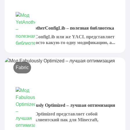
Мод YetAnotherConfigLib – полезная библиотека
YetAnotherConfigLib или же YACL представляет
собой не просто какую-то одну модификацию, а...
Fabric
Мод Fabulously Optimized – лучшая оптимизация
Fabulously Optimized представляет собой
отличный клиентский пак для Minecraft,
который...