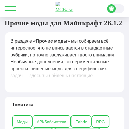
Все для Minecraft
Моды
Прочие
Прочие моды для Майнкрафт 26.1.2
В разделе «
Прочие моды
» мы собираем всё
интересное, что не вписывается в стандартные
рубрики, но точно заслуживает твоего внимания.
Необычные дополнения, экспериментальные
проекты, нишевые моды для специфических
задач — здесь ты найдёшь настоящие
жемчужины, которые могут неожиданно стать
твоими фаворитами.
Здесь обитают моды на любой нестандартный
Тематика:
запрос: от атмосферных улучшений погоды и
звуков до модов, меняющих прогрессию,
Моды
API/Библиотеки
Fabric
RPG
добавляющих новые измерения или полностью