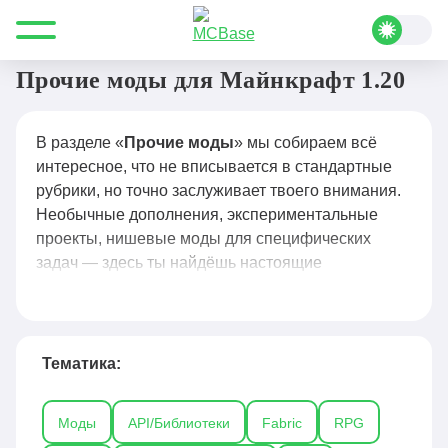
Все для Minecraft
Моды
Прочие
Прочие моды для Майнкрафт 1.20
В разделе «
Прочие моды
» мы собираем всё
интересное, что не вписывается в стандартные
рубрики, но точно заслуживает твоего внимания.
Необычные дополнения, экспериментальные
проекты, нишевые моды для специфических
задач — здесь ты найдёшь настоящие
жемчужины, которые могут неожиданно стать
твоими фаворитами.
Здесь обитают моды на любой нестандартный
Тематика:
запрос: от атмосферных улучшений погоды и
звуков до модов, меняющих прогрессию,
Моды
API/Библиотеки
Fabric
RPG
добавляющих новые измерения или полностью