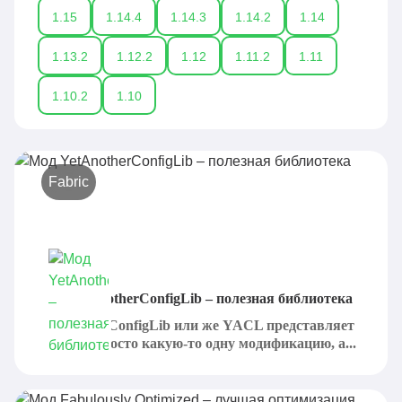
1.15
1.14.4
1.14.3
1.14.2
1.14
1.13.2
1.12.2
1.12
1.11.2
1.11
1.10.2
1.10
Fabric
Мод YetAnotherConfigLib – полезная библиотека
YetAnotherConfigLib или же YACL представляет
собой не просто какую-то одну модификацию, а...