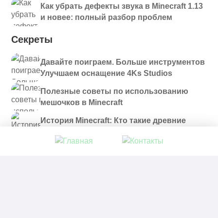
Как убрать дефекты звука в Minecraft 1.13
и новее: полный разбор проблем
Секреты
Давайте поиграем. Больше инструментов
Улучшаем оснащение 4Ks Studios
Полезные советы по использованию
мешочков в Minecraft
История Minecraft: Кто такие древние
строители и куда они пропали?
© 2021 - 2026. Все материалы, размещенные на
сайте и доступные для скачивания, предоставляются
в ознакомительных целях.
Политика в отношении обработки персональных
данных
|
Правообладателям
|
Контакты