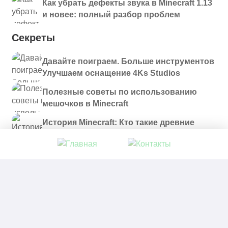
Как убрать дефекты звука в Minecraft 1.13
и новее: полный разбор проблем
Секреты
Давайте поиграем. Больше инструментов
Улучшаем оснащение 4Ks Studios
Полезные советы по использованию
мешочков в Minecraft
История Minecraft: Кто такие древние
строители и куда они пропали?
© 2021 - 2026. Все материалы, размещенные на
сайте и доступные для скачивания, предоставляются
в ознакомительных целях.
Политика в отношении обработки персональных
данных
|
Правообладателям
|
Контакты