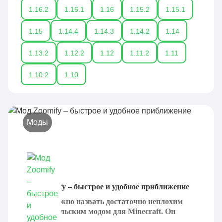
1.16.2
1.16.1
1.16
1.15.2
1.15.1
1.15
1.14.4
1.14.3
1.14.2
1.14
1.13.2
1.12.2
1.12
1.11.2
1.11
1.10.2
1.10
Моды
Мод Zoomify – быстрое и удобное приближение
Zoomify можно назвать достаточно неплохим
пользовательским модом для Minecraft. Он
призван...