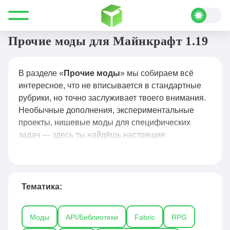
Все для Minecraft
Моды
Прочие
Прочие моды для Майнкрафт 1.19
В разделе «
Прочие моды
» мы собираем всё
интересное, что не вписывается в стандартные
рубрики, но точно заслуживает твоего внимания.
Необычные дополнения, экспериментальные
проекты, нишевые моды для специфических
задач — здесь ты найдёшь настоящие
жемчужины, которые могут неожиданно стать
твоими фаворитами.
Здесь обитают моды на любой нестандартный
Тематика:
запрос: от атмосферных улучшений погоды и
звуков до модов, меняющих прогрессию,
Моды
API/Библиотеки
Fabric
RPG
добавляющих новые измерения или полностью