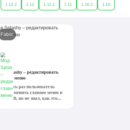
1.12.2
1.12
1.11.2
1.11
1.10.2
1.10
Fabric
од Splashy – редактировать
лавное меню
сли хоть раз пользователь
отел изменить главное меню в
inecraft, но не знал, как это...