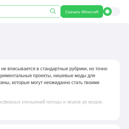
Скачать Minecraft
 не вписывается в стандартные рубрики, но точно
периментальные проекты, нишевые моды для
ины, которые могут неожиданно стать твоими
осферных улучшений погоды и звуков до модов,
полностью перерабатывающих интерфейс. Мы
ть с версиями и даём честную оценку: стоит ли
роек или конфликтуёт с популярными дополнениями —