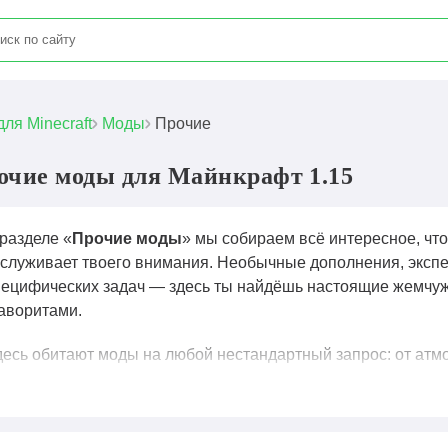
для Minecraft
Моды
Прочие
очие моды для Майнкрафт 1.15
разделе «
Прочие моды
» мы собираем всё интересное, что
аслуживает твоего внимания. Необычные дополнения, экс
пецифических задач — здесь ты найдёшь настоящие жемчуж
аворитами.
десь обитают моды на любой нестандартный запрос: от атм
еняющих прогрессию, добавляющих новые измерения или 
ратко описываем суть каждого мода, указываем совместимос
ратить время на установку. Если мод требует особых наст