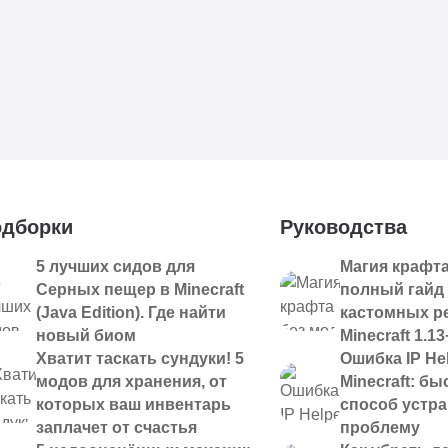
дборки
Руководства
5 лучших сидов для
Магия крафта
Серных пещер в Minecraft
полный гайд
(Java Edition). Где найти
кастомных р
новый биом
Minecraft 1.13
Хватит таскать сундуки! 5
Ошибка IP Hel
модов для хранения, от
Minecraft: б
которых ваш инвентарь
способ устр
заплачет от счастья
проблему