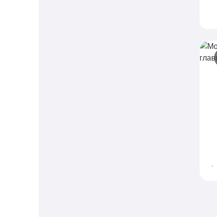
М
г
Е
х
M