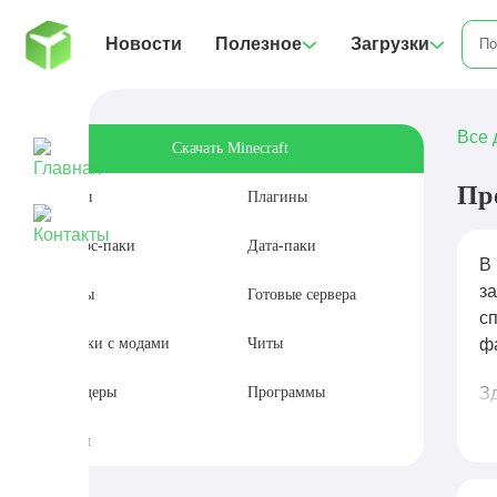
Новости
Полезное
Загрузки
Все 
Скачать Minecraft
Пр
Моды
Плагины
Ресурс-паки
Дата-паки
В 
з
Карты
Готовые сервера
с
Сборки с модами
Читы
ф
Шейдеры
Программы
З
м
Сиды
к
т