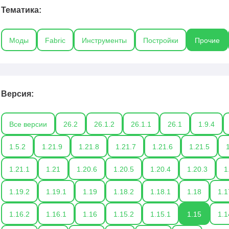
ы обязательно об этом предупредим.
Тематика:
Моды
Fabric
Инструменты
Постройки
Прочие
Версия:
Все версии
26.2
26.1.2
26.1.1
26.1
1.9.4
1.5.2
1.21.9
1.21.8
1.21.7
1.21.6
1.21.5
1.21.1
1.21
1.20.6
1.20.5
1.20.4
1.20.3
1
1.19.2
1.19.1
1.19
1.18.2
1.18.1
1.18
1.1
1.16.2
1.16.1
1.16
1.15.2
1.15.1
1.15
1.1