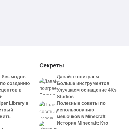
Секреты
 без модов:
Давайте поиграем.
 по созданию
Больше инструментов
ецептов в
Улучшаем оснащение 4Ks
+
Studios
per Library в
Полезные советы по
ыстрый
использованию
анить
мешочков в Minecraft
История Minecraft: Кто