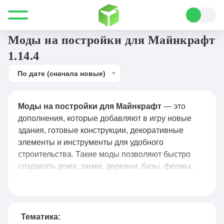
Все для Minecraft
Моды
Постройки
Моды на постройки для Майнкрафт
1.14.4
По дате (сначала новые)
Моды на постройки для Майнкрафт
— это
дополнения, которые добавляют в игру новые
здания, готовые конструкции, декоративные
элементы и инструменты для удобного
строительства. Такие моды позволяют быстро
создавать дома, замки, деревни, базы, фермы,
подземелья и другие сооружения, не тратя много
времени на ручную постройку каждого блока.
Некоторые моды добавляют уже готовые
структуры, которые можно размещать в мире, а
Тематика: