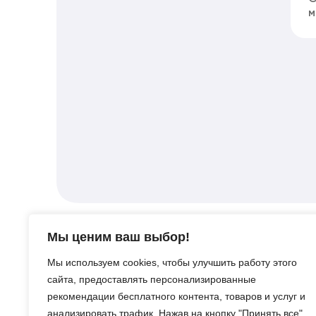
м
Мы ценим ваш выбор!
Новости
По
Мы используем cookies, чтобы улучшить работу этого
Соревнования
сайта, предоставлять персонализированные
сообщества Chaos Cubed
рекомендации бесплатного контента, товаров и услуг и
в Майнкрафте: сроки,
анализировать трафик. Нажав на кнопку "Принять все",