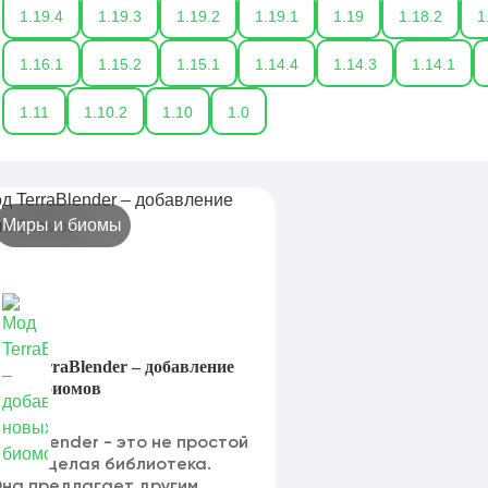
1.19.4
1.19.3
1.19.2
1.19.1
1.19
1.18.2
1
1.16.1
1.15.2
1.15.1
1.14.4
1.14.3
1.14.1
1.11
1.10.2
1.10
1.0
Миры и биомы
од TerraBlender – добавление
овых биомов
erraBlender - это не простой
од, а целая библиотека.
на предлагает другим