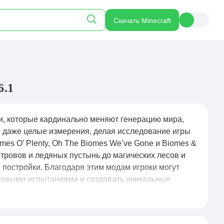
Скачать Minecraft
6.1
и, которые кардинально меняют генерацию мира,
 даже целые измерения, делая исследование игры
es O’ Plenty, Oh The Biomes We’ve Gone и Biomes &
тровов и ледяных пустынь до магических лесов и
 постройки. Благодаря этим модам игроки могут
 новыми испытаниями и создавать уникальные
Майнкрафта.