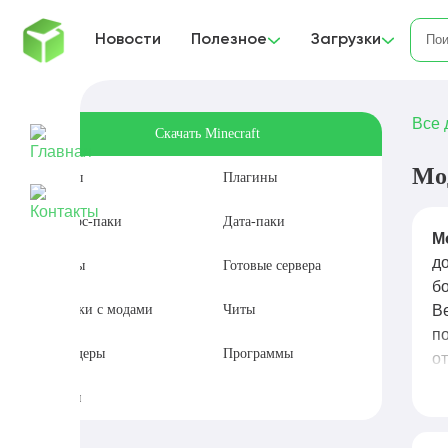
Новости
Полезное
Загрузки
Все 
Скачать Minecraft
Мо
Моды
Плагины
Ресурс-паки
Дата-паки
М
д
Карты
Готовые сервера
б
Сборки с модами
Читы
B
п
Шейдеры
Программы
о
п
Сиды