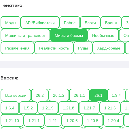
Тематика:
Моды
API/Библиотеки
Fabric
Блоки
Броня
З
Машины и транспорт
Миры и биомы
Необычные
Оп
Развлечения
Реалистичность
Руды
Хардкорные
Версия:
Все версии
26.2
26.1.2
26.1.1
26.1
1.9.4
1.6.4
1.5.2
1.21.9
1.21.8
1.21.7
1.21.6
1.
1.21.10
1.21.1
1.21
1.20.6
1.20.5
1.20.4