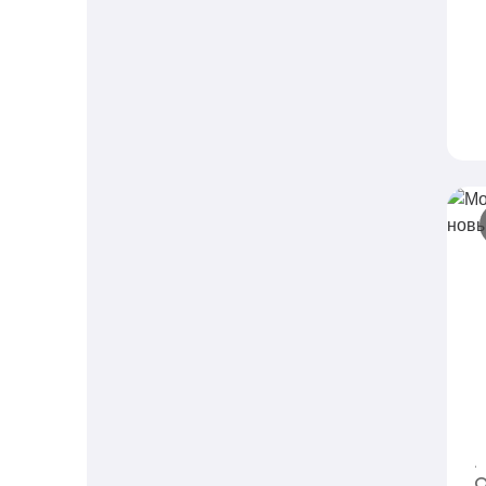
М
н
T
м
О