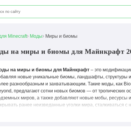
для Minecraft
Моды
Миры и биомы
ды на миры и биомы для Майнкрафт 2
оды на миры и биомы для Майнкрафт
– это модификаци
обавляя новые уникальные биомы, ландшафты, структуры и
олее разнообразным и захватывающим. Такие моды, как Biom
eyond, предлагают сотни новых биомов — от тропических ос
одземных миров, а также добавляют новые мобы, ресурсы и
ткрывать ранее неизведанные уголки мира, сталкиваться с
риключения, значительно расширяя границы стандартного 