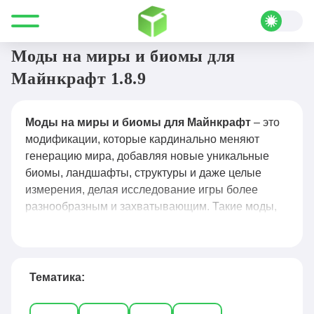
Все для Minecraft
Моды
Миры и биомы
Моды на миры и биомы для
Майнкрафт 1.8.9
Моды на миры и биомы для Майнкрафт
– это
модификации, которые кардинально меняют
генерацию мира, добавляя новые уникальные
биомы, ландшафты, структуры и даже целые
измерения, делая исследование игры более
разнообразным и захватывающим. Такие моды,
как Biomes O’ Plenty, Oh The Biomes We’ve Gone и
Biomes & Beyond, предлагают сотни новых
биомов — от тропических островов и ледяных
пустынь до магических лесов и подземных миров,
Тематика:
а также добавляют новые мобы, ресурсы и
постройки. Благодаря этим модам игроки могут