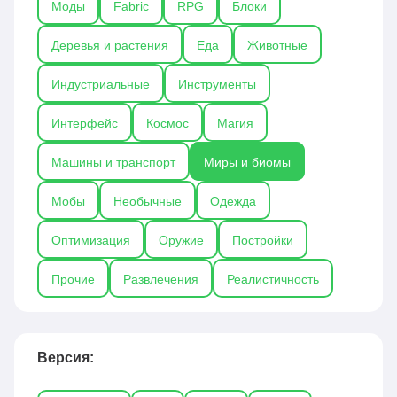
Моды
Fabric
RPG
Блоки
открывать ранее неизведанные уголки мира,
сталкиваться с новыми испытаниями и создавать
Деревья и растения
Еда
Животные
уникальные приключения, значительно расширяя
границы стандартного Майнкрафта.
Индустриальные
Инструменты
Интерфейс
Космос
Магия
Машины и транспорт
Миры и биомы
Мобы
Необычные
Одежда
Оптимизация
Оружие
Постройки
Прочие
Развлечения
Реалистичность
Версия: