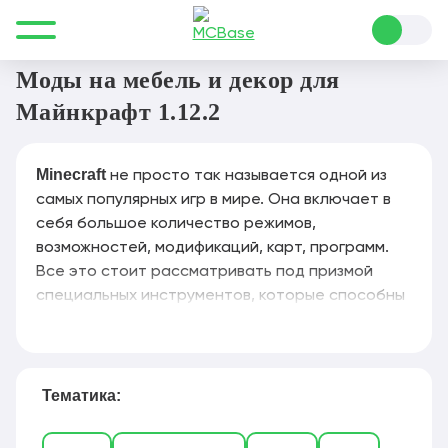
Все для Minecraft
Моды
Мебель и декор
Моды на мебель и декор для
Майнкрафт 1.12.2
Minecraft
не просто так называется одной из
самых популярных игр в мире. Она включает в
себя большое количество режимов,
возможностей, модификаций, карт, программ.
Все это стоит рассматривать под призмой
специальных инструментов, которые способны
предоставить дополнительное разнообразие,
что многим не хватает. Иначе говоря, в
Майнкрафте
каждый может заниматься тем, чем
ему захочется. Достаточно часто игроки
Тематика:
обращают внимание на фактор строительства.
Каждый хочет соорудить действительно