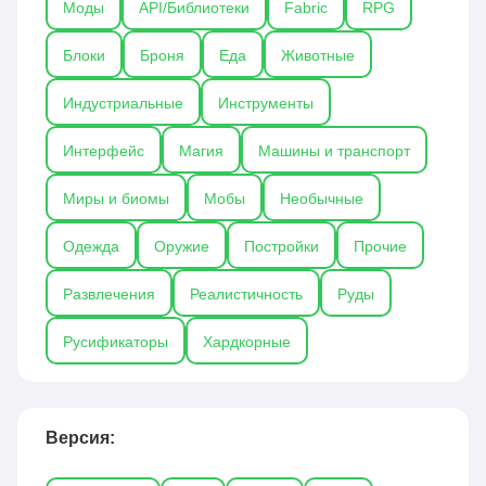
Моды
API/Библиотеки
Fabric
RPG
игровой процесс становится более насыщенным,
удобным и интересным для любителей крафта и
Блоки
Броня
Еда
Животные
автоматизации.
Индустриальные
Инструменты
Интерфейс
Магия
Машины и транспорт
Миры и биомы
Мобы
Необычные
Одежда
Оружие
Постройки
Прочие
Развлечения
Реалистичность
Руды
Русификаторы
Хардкорные
Версия: