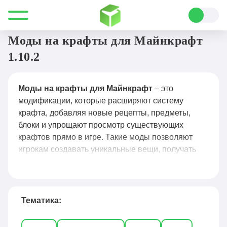
Все для Minecraft
Моды
Крафты
Моды на крафты для Майнкрафт
1.10.2
Моды на крафты для Майнкрафт
– это
модификации, которые расширяют систему
крафта, добавляя новые рецепты, предметы,
блоки и упрощают просмотр существующих
крафтов прямо в игре. Такие моды позволяют
игрокам создавать уникальные вещи, получать
доступ к продвинутым механизмам и
автоматизации, а также быстро находить рецепты
нужных предметов с помощью специальных меню
и интерфейсов, например, через популярные
Тематика:
решения вроде Just Enough Items (JEI) и Roughly
Enough Items (REI). Благодаря модам на крафты