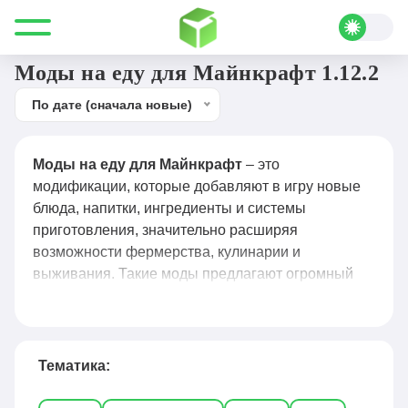
Все для Minecraft
Моды
Еда
Моды на еду для Майнкрафт 1.12.2
По дате (сначала новые)
Моды на еду для Майнкрафт
– это
модификации, которые добавляют в игру новые
блюда, напитки, ингредиенты и системы
приготовления, значительно расширяя
возможности фермерства, кулинарии и
выживания. Такие моды предлагают огромный
выбор новых рецептов, от простых закусок до
экзотических блюд и напитков, а также вводят
уникальные механики — например, разнообразие
рациона, эффекты от разных продуктов и даже
Тематика:
системы ресторанов и кафе. Популярные
решения, такие как Farmer’s Delight, Pam’s