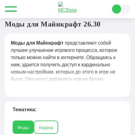
Все для Minecraft
Моды
Моды для Майнкрафт 26.30
Моды для Майнкрафт
представляют собой
лучшее улучшение игрового процесса, которое
только можно найти в интернете. Обращаясь к
ним, удается получить доступ к кардинально
новым настройкам, которых до этого в игре не
было. Они могут добавлять новую броню,
активировать иные режимы, позволять получать
вариативность при строительстве и выживании.
Чего только стоит популярный мод с
добавлением секретных агентов в
Майнкрафт
!
Тематика:
Подобных ему в игре действительно много и
лишь пользователь волен выбирать, что
Моды
Хоррор
устанавливать в свою сборку. В специальном