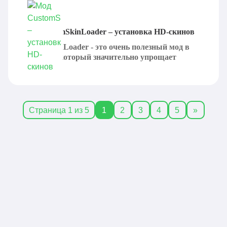
Мод CustomSkinLoader – установка HD‐скинов
CustomSkinLoader - это очень полезный мод в
Minecraft, который значительно упрощает
процесс...
Страница 1 из 5
1
2
3
4
5
»