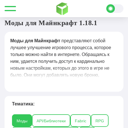
Все для Minecraft
Моды
Моды для Майнкрафт 1.18.1
Моды для Майнкрафт
представляют собой
лучшее улучшение игрового процесса, которое
только можно найти в интернете. Обращаясь к
ним, удается получить доступ к кардинально
новым настройкам, которых до этого в игре не
было. Они могут добавлять новую броню,
активировать иные режимы, позволять получать
вариативность при строительстве и выживании.
Чего только стоит популярный мод с
добавлением секретных агентов в
Майнкрафт
!
Тематика:
Подобных ему в игре действительно много и
лишь пользователь волен выбирать, что
Моды
API/Библиотеки
Fabric
RPG
устанавливать в свою сборку. В специальном