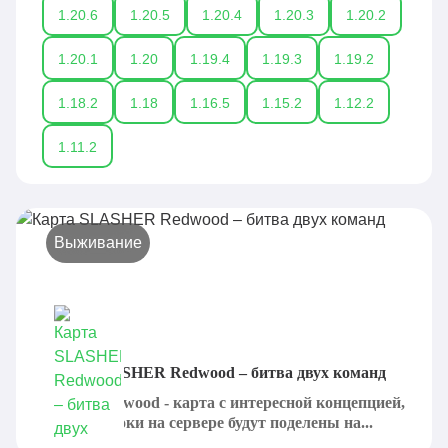
1.20.6
1.20.5
1.20.4
1.20.3
1.20.2
1.20.1
1.20
1.19.4
1.19.3
1.19.2
1.18.2
1.18
1.16.5
1.15.2
1.12.2
1.11.2
Выживание
Карта SLASHER Redwood – битва двух команд
Slasher Redwood - карта с интересной концепцией,
где все игроки на сервере будут поделены на...