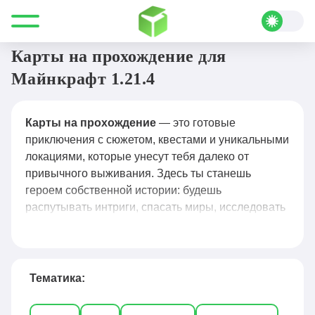
Все для Minecraft
Карты
На прохождение
Карты на прохождение для
Майнкрафт 1.21.4
Карты на прохождение
— это готовые
приключения с сюжетом, квестами и уникальными
локациями, которые унесут тебя далеко от
привычного выживания. Здесь ты станешь
героем собственной истории: будешь
распутывать интриги, спасать миры, исследовать
заброшенные места и сражаться с эпическими
боссами — всё в знакомом блочном стиле, но с
совершенно новым смыслом.
Тематика:
В этой категории ты найдёшь карты на любой
вкус: от коротких линейных историй на час-два до