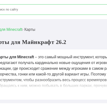
для Minecraft
Карты
рты для Майнкрафт 26.2
арты для Minecraft
– это самый мощный инструмент, которы
редлагают получать кардинально новые ощущения от игров
окации, где происходит сражение между игроками в самом 
орчества, гонки или какой-то другой вариант игры. Поэтом
нструментом, чтобы разнообразить весь процесс времяпров
бращаясь к ним, можно побывать в больших парках, прочув
ире мест и не только. Подобная опция гарантированно пом
едоставляет игрокам разнообразие, которого им хватает на
оторые активно устанавливают карты для местных участник