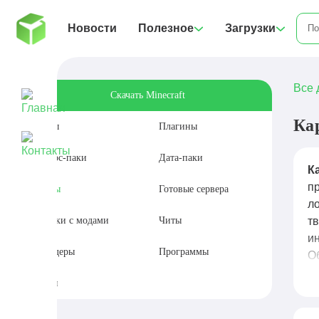
Новости
Полезное
Загрузки
Все 
Скачать Minecraft
Ка
Моды
Плагины
Ресурс-паки
Дата-паки
К
п
Карты
Готовые сервера
л
Сборки с модами
Читы
тв
и
Шейдеры
Программы
О
м
Сиды
пр
к