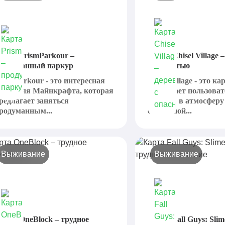
арта PrismParkour –
Карта Chisel Village 
родуманный паркур
опасностью
rismParkour - это интересная
Chisel village - это к
арта для Майнкрафта, которая
погружает пользоват
редлагает заняться
головой в атмосферу
родуманным...
спокойной...
Выживание
Выживание
арта OneBlock – трудное
Карта Fall Guys: Slim