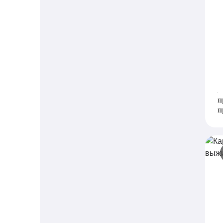
К
п
P
к
п
п
К