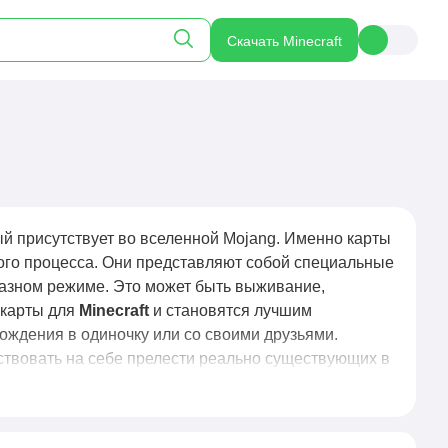
Скачать Minecraft
й присутствует во вселенной Mojang. Именно карты
ого процесса. Они представляют собой специальные
разном режиме. Это может быть выживание,
у карты для
Minecraft
и становятся лучшим
ождения в одиночку или со своими друзьями.
ствовать на себе прелести реально существующих в
огает вселенной
Майнкрафта
развиваться и
 тысячи часов вперед! Этим пользуются и сервера,
ов.