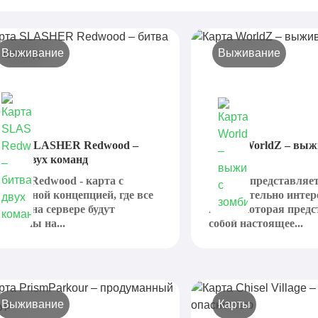
Выживание
Выживание
арта SLASHER Redwood –
Карта WorldZ – выж
итва двух команд
зомби
lasher Redwood - карта с
WolrdZ представляет
нтересной концепцией, где все
действительно инте
гроки на сервере будут
карту, которая пред
оделены на...
собой настоящее...
Выживание
Карты