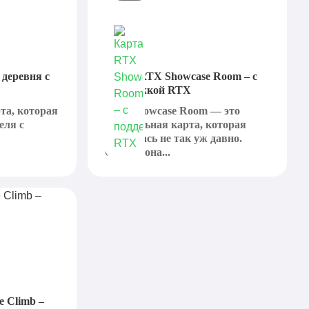
– деревня с
Карта RTX Showcase Room – с
поддержкой RTX
арта, которая
RTX Showcase Room — это
еля с
специальная карта, которая
появилась не так уж давно.
Однако она...
e Climb –