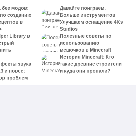
 без модов:
Давайте поиграем.
 по созданию
Больше инструментов
ецептов в
Улучшаем оснащение 4Ks
+
Studios
per Library в
Полезные советы по
ыстрый
использованию
анить
мешочков в Minecraft
История Minecraft: Кто
ефекты звука
такие древние строители
13 и новее:
и куда они пропали?
ор проблем