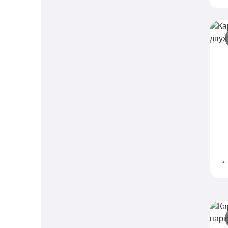
К
б
S
и
и
п