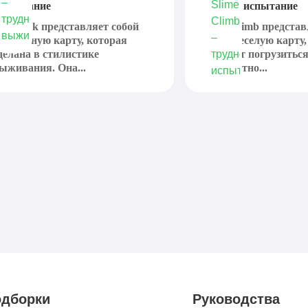
ыживание
трудное испытание
neBlock представляет собой
Slime Climb представ
нтересную карту, которая
очень веселую карту,
делана в стилистике
поможет погрузиться
ыживания. Она...
невероятно...
дборки
Руководства