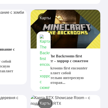
Карты
ивание с
Карта The Backrooms first
encounter – хоррор с сюжетом
 собой
ресную
The Backrooms first encounter
ставляет
представляет собой
действительно интересную
карту, которая...
Карты