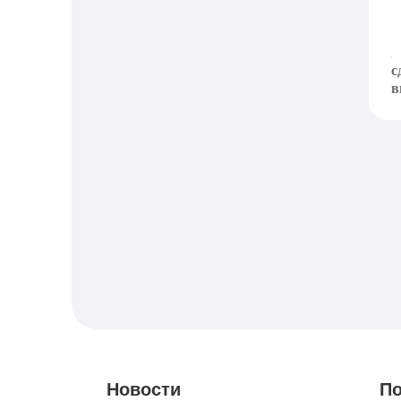
в
O
и
с
в
Новости
По