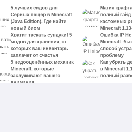
5 лучших сидов для
Магия крафта
Серных пещер в Minecraft
полный гайд
(Java Edition). Где найти
кастомных р
новый биом
Minecraft 1.13
Хватит таскать сундуки! 5
Ошибка IP Hel
модов для хранения, от
Minecraft: б
которых ваш инвентарь
способ устр
заплачет от счастья
проблему
5 недооценённых механик
Как убрать д
Minecraft, которые
в Minecraft 1.
заслуживают вашего
полный разб
внимания
 доступные для скачивания,
|
Правообладателям
|
Контакты