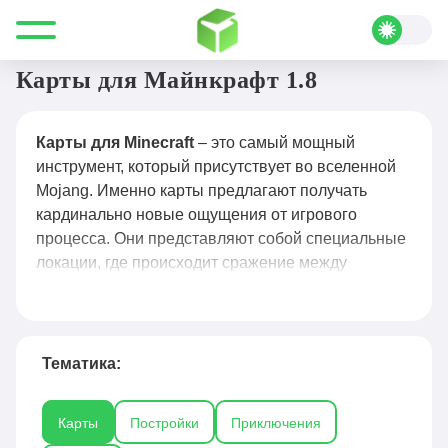
Все для Minecraft
Карты
Карты для Майнкрафт 1.8
Карты для Minecraft
– это самый мощный
инструмент, который присутствует во вселенной
Mojang. Именно карты предлагают получать
кардинально новые ощущения от игрового
процесса. Они представляют собой специальные
локации, где происходит сражение между
игроками в самом разном режиме. Это может
быть выживание, творчества, гонки или какой-то
другой вариант игры. Поэтому карты для
Minecraft
и становятся лучшим инструментом,
Тематика:
чтобы разнообразить весь процесс
времяпровождения в одиночку или со своими
Карты
Постройки
Приключения
друзьями. Обращаясь к ним, можно побывать в