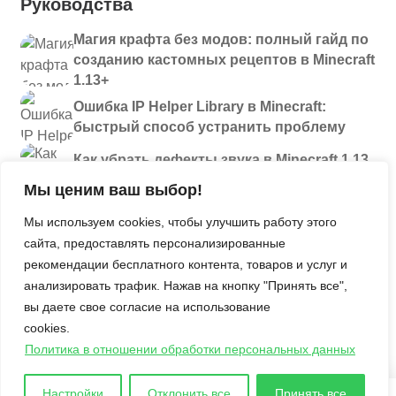
Руководства
Магия крафта без модов: полный гайд по
созданию кастомных рецептов в Minecraft
1.13+
Ошибка IP Helper Library в Minecraft:
быстрый способ устранить проблему
Как убрать дефекты звука в Minecraft 1.13
и новее: полный разбор проблем
Мы ценим ваш выбор!
Секреты
Мы используем cookies, чтобы улучшить работу этого
сайта, предоставлять персонализированные
Давайте поиграем. Больше инструментов
рекомендации бесплатного контента, товаров и услуг и
Улучшаем оснащение 4Ks Studios
анализировать трафик. Нажав на кнопку "Принять все",
вы даете свое согласие на использование
Полезные советы по использованию
cookies.
мешочков в Minecraft
Политика в отношении обработки персональных данных
История Minecraft: Кто такие древние
строители и куда они пропали?
Настройки
Отклонить все
Принять все