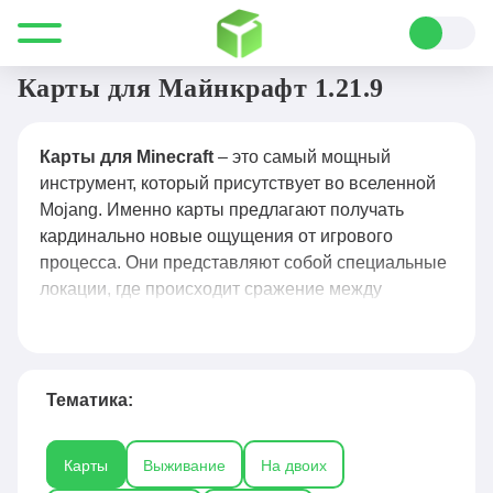
Все для Minecraft
Карты
Карты для Майнкрафт 1.21.9
Карты для Minecraft
– это самый мощный
инструмент, который присутствует во вселенной
Mojang. Именно карты предлагают получать
кардинально новые ощущения от игрового
процесса. Они представляют собой специальные
локации, где происходит сражение между
игроками в самом разном режиме. Это может
быть выживание, творчества, гонки или какой-то
другой вариант игры. Поэтому карты для
Minecraft
и становятся лучшим инструментом,
Тематика:
чтобы разнообразить весь процесс
времяпровождения в одиночку или со своими
Карты
Выживание
На двоих
друзьями. Обращаясь к ним, можно побывать в