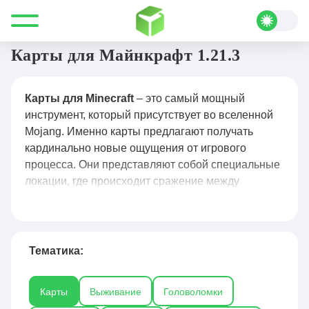
Все для Minecraft
Карты
Карты для Майнкрафт 1.21.3
Карты для Minecraft
– это самый мощный
инструмент, который присутствует во вселенной
Mojang. Именно карты предлагают получать
кардинально новые ощущения от игрового
процесса. Они представляют собой специальные
локации, где происходит сражение между
игроками в самом разном режиме. Это может
быть выживание, творчества, гонки или какой-то
другой вариант игры. Поэтому карты для
Minecraft
и становятся лучшим инструментом,
Тематика:
чтобы разнообразить весь процесс
времяпровождения в одиночку или со своими
Карты
Выживание
Головоломки
друзьями. Обращаясь к ним, можно побывать в